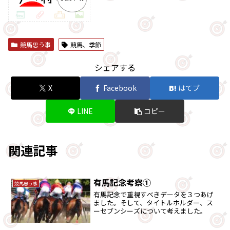
競馬思う事
競馬、季節
シェアする
X
Facebook
はてブ
LINE
コピー
関連記事
有馬記念考察①
競馬思う事
有馬記念で重視すべきデータを３つあげ
ました。そして、タイトルホルダー、ス
ーセブンシーズについて考えました。