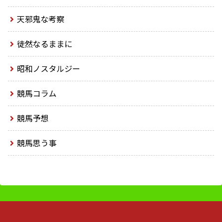
天邪鬼な考察
徒然なるままに
昭和ノスタルジー
競馬コラム
競馬予想
競馬思う事