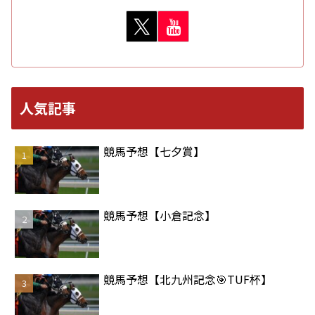
人気記事
競馬予想【七夕賞】
競馬予想【小倉記念】
競馬予想【北九州記念🎯TUF杯】