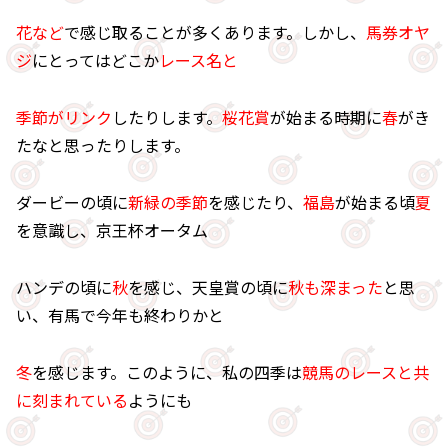
花など
で感じ取ることが多くあります。しかし、
馬券オヤ
ジ
にとってはどこか
レース名と
季節がリンク
したりします。
桜花賞
が始まる時期に
春
がき
たなと思ったりします。
ダービーの頃に
新緑の季節
を感じたり、
福島
が始まる頃
夏
を意識し、京王杯オータム
ハンデの頃に
秋
を感じ、天皇賞の頃に
秋も深まった
と思
い、有馬で今年も終わりかと
冬
を感じます。このように、私の四季は
競馬のレースと共
に刻まれている
ようにも