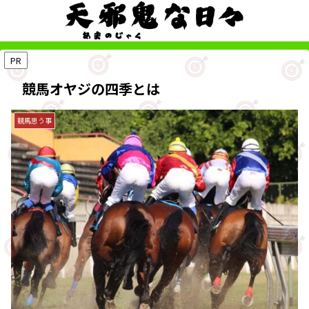
PR
競馬オヤジの四季とは
競馬思う事