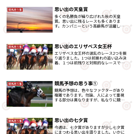
思い出の天皇賞
競馬思う事
多くの名勝負が繰り広げれた秋の天皇
賞。思い出に残るレースも多くありま
す。カンパニーという高齢馬が活躍した
天皇賞を思い出にあげました。
思い出のエリザベス女王杯
競馬思う事
エリザベス女王杯の波乱のレース2つを振
り返りました。1つは前崩れの追い込み決
着、１つは前残りと対照的なレースでは
ありますが、振り返りました。
競馬予想の思う事①
競馬思う事
競馬の予想は、色々なファクターがあり
複雑であります。勿論、人によって重視
する部分は異なりますが、私なりに競馬
予想に関して思う事を書いてみまし
た・・。
思い出の七夕賞
競馬思う事
今週は、七夕賞がありますが少し七夕賞
にまつわる思い出を語りました。いかに