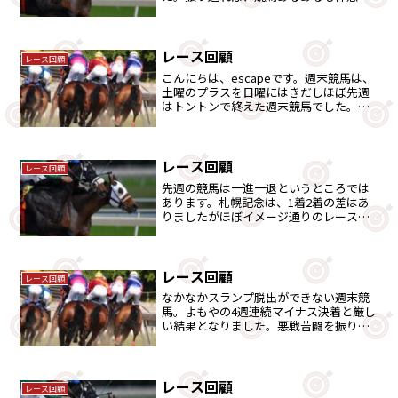
たりとつかみどころのない3日間でした
が、楽しめたところはありました。
レース回顧
レース回顧
こんにちは、escapeです。週末競馬は、
土曜のプラスを日曜にはきだしほぼ先週
はトントンで終えた週末競馬でした。で
は、簡単に振り返りましょう。土曜競馬
回顧関ケ原Sは、1番手評価のグランヴィ
ノスが4番人気ながら1着で長期休み明け
も力が違うとい...
レース回顧
レース回顧
先週の競馬は一進一退というところでは
あります。札幌記念は、1着2着の差はあ
りましたがほぼイメージ通りのレースと
なりました。とはいえ、マイナス収支の
週末ではありましたが・・。
レース回顧
レース回顧
なかなかスランプ脱出ができない週末競
馬。よもやの4週連続マイナス決着と厳し
い結果となりました。悪戦苦闘を振り返
ります。
レース回顧
レース回顧