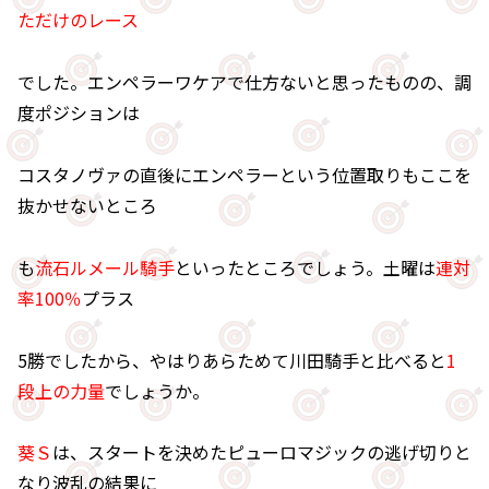
ただけのレース
でした。エンペラーワケアで仕方ないと思ったものの、調
度ポジションは
コスタノヴァの直後にエンペラーという位置取りもここを
抜かせないところ
も
流石ルメール騎手
といったところでしょう。土曜は
連対
率100％
プラス
5勝でしたから、やはりあらためて川田騎手と比べると
1
段上の力量
でしょうか。
葵Ｓ
は、スタートを決めたピューロマジックの逃げ切りと
なり波乱の結果に