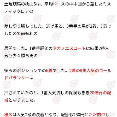
土曜競馬の桃山Sは、平均ペースの中中団から差したミス
ティックロアの
差し切り勝ちでした。逃げ馬と、3番手の馬が2着、3着で
したので前有利の
展開でした。1番手評価の
タガノエスコート
は結果2番人
気も少々勝ち馬の
後ろのポジションでの
6着
でした。
2着の8馬人気のゴール
ドパランサー
は
押さえていたのと、1番人気流しの保険もきき
20倍弱の配
当
となりました。
欅Ｓ
は人気2頭の決着となり、配当も250円と
ただ的中し