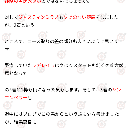
経験の差が大きい
のではないでしょうか。
対して
ジャスティンミラノ
も
ソツのない競馬
をしました
が、2着という
ところで、コース取りの差の部分も大きいように思いま
す。
懸念していた
レガレイラ
はやはりスタートも鈍くの後方競
馬となって
の5着と1枠も仇になった気もします。そして、3着の
シン
エンペラー
も
週中にはブログでこの馬からという話も少々書きました
が、結果裏目に