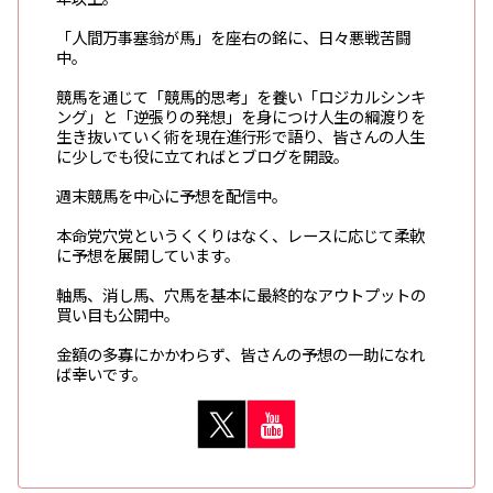
「人間万事塞翁が馬」を座右の銘に、日々悪戦苦闘
中。
競馬を通じて「競馬的思考」を養い「ロジカルシンキ
ング」と「逆張りの発想」を身につけ人生の綱渡りを
生き抜いていく術を現在進行形で語り、皆さんの人生
に少しでも役に立てればとブログを開設。
週末競馬を中心に予想を配信中。
本命党穴党というくくりはなく、レースに応じて柔軟
に予想を展開しています。
軸馬、消し馬、穴馬を基本に最終的なアウトプットの
買い目も公開中。
金額の多寡にかかわらず、皆さんの予想の一助になれ
ば幸いです。