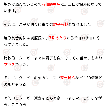
場外は混んでいるので
浦和競馬場
に。土日は場外になって
います。
そこに、息子が泊りに来ての
親子参戦
となりました。
混み具合的には調度良く、
7Ｒあたり
からチョロチョロや
っていました。
比較的にダービーまでは調子も良くそこそこ当たりもあり
プラス
でした。
そして、ダービーの前のレースで
安土城Ｓ
なども30倍ほど
の馬券も本線
で的中しダービー資金などもできていました。しかしなが
ら、ここから