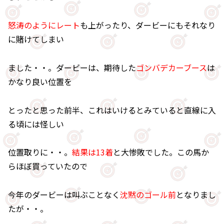
怒涛のようにレート
も上がったり、ダービーにもそれなり
に賭けてしまい
ました・・。ダービーは、期待した
ゴンバデカーブース
は
かなり良い位置を
とったと思った前半、これはいけるとみていると直線に入
る頃には怪しい
位置取りに・・。
結果は13着
と大惨敗でした。この馬か
らほぼ買っていたので
今年のダービーは叫ぶことなく
沈黙のゴール前
となりまし
たが・・。