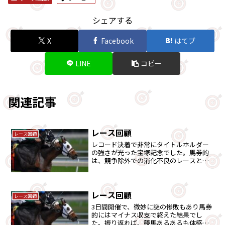
シェアする
X
Facebook
はてブ
LINE
コピー
関連記事
レース回顧
レース回顧
レコード決着で非常にタイトルホルダー
の強さが光った宝塚記念でした。馬券的
は、競争除外での消化不良のレースとな
りました。
レース回顧
レース回顧
3日間開催で、微妙に謎の惨敗もあり馬券
的にはマイナス収支で終えた結果でし
た。振り返れば、競馬あるあるも体感し