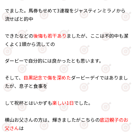
でました。馬券もせめて3連複をジャスティンミラノから
流せばと的中
できたなどの
後悔も若干あり
ましたが、ここは不的中も潔
くよく1頭から流しての
ダービーで自分的には良かったとも思います。
そして、
目黒記念で傷を深めた
ダービーデイではありまし
たが、息子と食事を
して祝杯とはいかずも
楽しい1日
でした。
横山お父さんの方は、輝きましたがこちらの
底辺親子のお
父さん
は