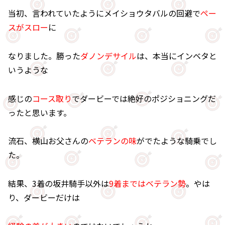
当初、言われていたようにメイショウタバルの回避で
ペー
スがスロー
に
なりました。勝った
ダノンデサイル
は、本当にインベタと
いうような
感じの
コース取り
でダービーでは絶好のポジショニングだ
ったと思います。
流石、横山お父さんの
ベテランの味
がでたような騎乗でし
た。
結果、3着の坂井騎手以外は
9着まではベテラン勢
。やは
り、ダービーだけは