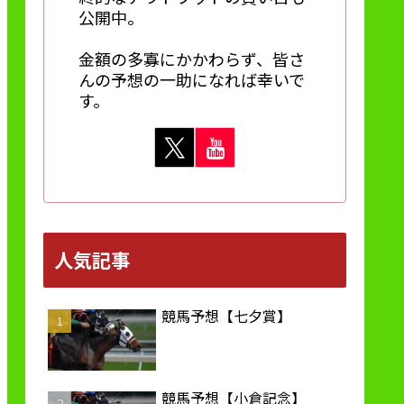
公開中。
金額の多寡にかかわらず、皆さ
んの予想の一助になれば幸いで
す。
人気記事
競馬予想【七夕賞】
競馬予想【小倉記念】