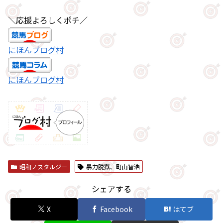
＼応援よろしくポチ／
にほんブログ村
にほんブログ村
昭和ノスタルジー
暴力脱獄、町山智浩
シェアする
X
Facebook
はてブ