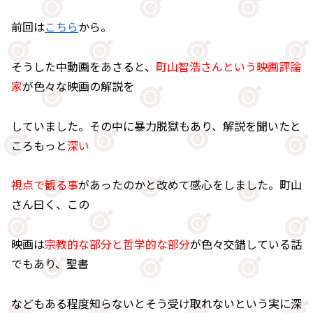
前回は
こちら
から。
そうした中動画をあさると、
町山智浩さんという映画評論
家
が色々な映画の解説を
していました。その中に暴力脱獄もあり、解説を聞いたと
ころもっと
深い
視点で観る事
があったのかと改めて感心をしました。町山
さん曰く、この
映画は
宗教的な部分と哲学的な部分
が色々交錯している話
でもあり、聖書
などもある程度知らないとそう受け取れないという実に深