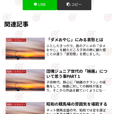
LINE
コピー
関連記事
「ダメおやじ」にみる哀愁とは
昭和ノスタルジー
ふとしたきっかで、昔のアニメの「ダメ
おやじ」を観たところ子供の時に観た感
じとは違う「哀愁感」を感じました。
団塊ジュニア世代の「映画」につ
昭和ノスタルジー
いて思う事PART１
子供時代、熱心に「映画のチラシ」の収
集をして、映画に対しての興味が高ま
り、そこから作品を観ていくようになり
ました。映画鑑賞を是非、小学校のカリ
キュラムにいれて欲しいところです。
昭和の競馬場の雰囲気を堪能する
昭和ノスタルジー
ネット競馬全盛の今、昭和では足を運ば