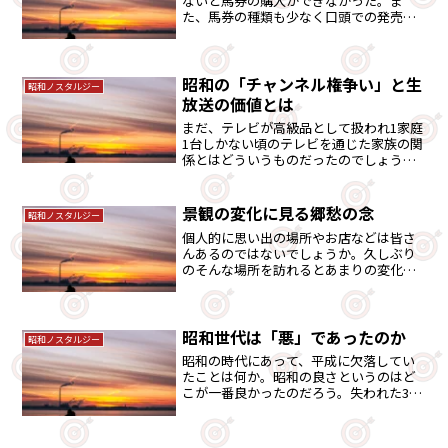
ないと馬券の購入ができなかった。ま
た、馬券の種類も少なく口頭での発売方
式という非効率なシステムである。場外
馬券売り場は、独特な鉄火場の雰囲気が
あり、ネットにはない緊張感が・・・。
昭和の「チャンネル権争い」と生
昭和ノスタルジー
放送の価値とは
まだ、テレビが高級品として扱われ1家庭
1台しかない頃のテレビを通じた家族の関
係とはどういうものだったのでしょう
か。生放送やタレント性なども含めテレ
ビ自体の価値が衰退の一途をたどってい
ます。
景観の変化に見る郷愁の念
昭和ノスタルジー
個人的に思い出の場所やお店などは皆さ
んあるのではないでしょうか。久しぶり
のそんな場所を訪れるとあまりの変化に
寂しさが非常に残ったりもします。
昭和世代は「悪」であったのか
昭和ノスタルジー
昭和の時代にあって、平成に欠落してい
たことは何か。昭和の良さというのはど
こが一番良かったのだろう。失われた30
年から回復するのは・・。