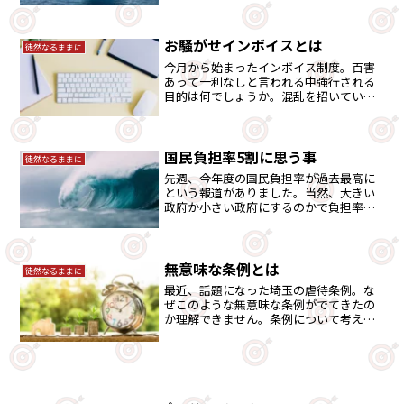
お騒がせインボイスとは
徒然なるままに
今月から始まったインボイス制度。百害
あって一利なしと言われる中強行される
目的は何でしょうか。混乱を招いている
ような制度です
国民負担率5割に思う事
徒然なるままに
先週、今年度の国民負担率が過去最高に
という報道がありました。当然、大きい
政府か小さい政府にするのかで負担率は
変わります。今、受けている社会保障を
鑑みて負担率が適正かどうかを考えま
す。
無意味な条例とは
徒然なるままに
最近、話題になった埼玉の虐待条例。な
ぜこのような無意味な条例がでてきたの
か理解できません。条例について考えて
みました。