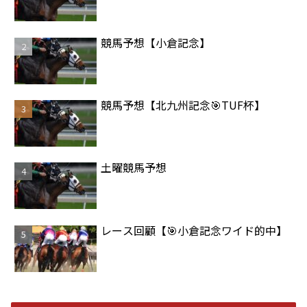
競馬予想【小倉記念】
競馬予想【北九州記念🎯TUF杯】
土曜競馬予想
レース回顧【🎯小倉記念ワイド的中】