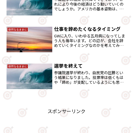
れにより今後の経済はどう動いていくの
でしょうか。アメリカの基本姿勢は、イ
ンフレ退治が最優先課題なので、景気後
退は免れないでしょう。それに備えて
か、ＩＴ企業はリストラに着手してきて
います。
仕事を辞めたくなるタイミング
徒然なるままに
GWに入り、いわゆる五月病になってしま
う人も毎年います。どの辺が、会社を辞
めていくタイミングなのかを考えてみま
した。
選挙を終えて
徒然なるままに
参議院選挙が終わり、自民党の圧勝とい
う結果になりました。投票率は低くもは
や「諦め」が支配しているようにも思い
ます。雑感も含め語ります。
スポンサーリンク