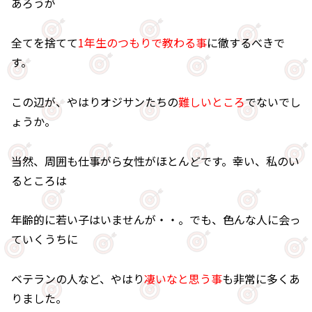
あろうが
全てを捨てて
1年生のつもりで教わる事
に徹するべきで
す。
この辺が、やはりオジサンたちの
難しいところ
でないでし
ょうか。
当然、周囲も仕事がら女性がほとんどです。幸い、私のい
るところは
年齢的に若い子はいませんが・・。でも、色んな人に会っ
ていくうちに
ベテランの人など、やはり
凄いなと思う事
も非常に多くあ
りました。