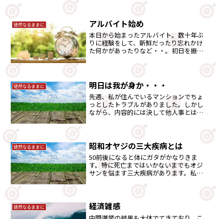
アルバイト始め
徒然なるままに
本日から始まったアルバイト。数十年ぶ
りに経験をして、新鮮だったり忘れかけ
た何かがあったりなど・・。初日を振り
返りました。
明日は我が身か・・・
徒然なるままに
先週、私が住んでいるマンションでちょ
っとしたトラブルがありました。しかし
ながら、内容的には決して他人事とは思
えないところもあり、複雑なところで
す。
昭和オヤジの三大疾病とは
徒然なるままに
50前後になると体にガタがかなりきま
す。特に死亡まではいかないまでもオジ
サンを悩ます三大疾病があります。私な
りの対処方法を書きましたので、悩まれ
ている方は参考あれ。
経済雑感
徒然なるままに
中間選挙の結果も大体でてきており、こ