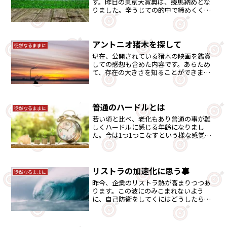
す。昨日の東京大賞典は、競馬納めとな
りました。辛うじての的中で締めくくれ
ました。また、仕事納めも昨日でした。
どこか、仕事の方は全てが完結していな
いので締めくくれたとは言い難いところ
はあります・・。
アントニオ猪木を探して
徒然なるままに
現在、公開されている猪木の映画を鑑賞
しての感想も含めた内容です。あらため
て、存在の大きさを知ることができまし
た。
普通のハードルとは
徒然なるままに
若い頃と比べ、老化もあり普通の事が難
しくハードルに感じる年齢になりまし
た。今は1つ1つこなすという様な感覚で
す。
リストラの加速化に思う事
徒然なるままに
昨今、企業のリストラ熱が高まりつつあ
ります。この波にのみこまれないよう
に、自己防衛をしてくにはどうしたらよ
いのか。「行動」の意味するところ
は・・。