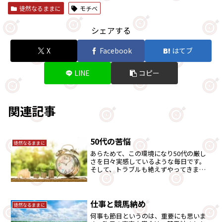
徒然なるままに
モチベ
シェアする
X
Facebook
はてブ
LINE
コピー
関連記事
50代の苦悩
徒然なるままに
あらためて、この環境になり50代の厳し
さを日々実感しているような毎日です。
そして、トラブルも絶えずやってきま
す。心が折れそうな時もありますが、こ
の辺の心境も含め語ります。
仕事と競馬納め
徒然なるままに
何事も節目というのは、重要にも思いま