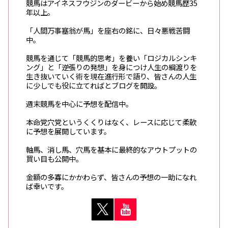
競馬はアイネスフウジンのダービーから始め競馬歴35
年以上。
「人間万事塞翁が馬」を座右の銘に、日々悪戦苦闘
中。
競馬を通じて「競馬的思考」を養い「ロジカルシンキ
ング」と「逆張りの発想」を身につけ人生の綱渡りを
生き抜いていく術を現在進行形で語り、皆さんの人生
に少しでも役に立てればとブログを開設。
週末競馬を中心に予想を配信中。
本命党穴党というくくりはなく、レースに応じて柔軟
に予想を展開しています。
軸馬、消し馬、穴馬を基本に最終的なアウトプットの
買い目も公開中。
金額の多寡にかかわらず、皆さんの予想の一助になれ
ば幸いです。