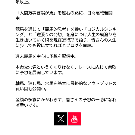
年以上。
「人間万事塞翁が馬」を座右の銘に、日々悪戦苦闘
中。
競馬を通じて「競馬的思考」を養い「ロジカルシンキ
ング」と「逆張りの発想」を身につけ人生の綱渡りを
生き抜いていく術を現在進行形で語り、皆さんの人生
に少しでも役に立てればとブログを開設。
週末競馬を中心に予想を配信中。
本命党穴党というくくりはなく、レースに応じて柔軟
に予想を展開しています。
軸馬、消し馬、穴馬を基本に最終的なアウトプットの
買い目も公開中。
金額の多寡にかかわらず、皆さんの予想の一助になれ
ば幸いです。