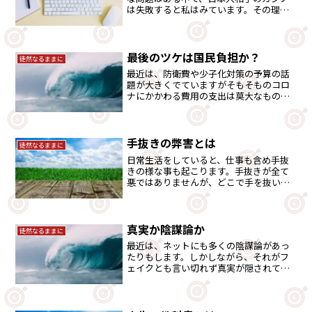
は失敗すると私はみています。その理由
は、税制にありと思い記事にしました。
最後のツケは国民負担か？
徒然なるままに
最近は、防衛費や少子化対策の予算の話
題が大きくでていますがそもそものコロ
ナにかかわる費用の支出は莫大なもので
はあります。現在もコロナ禍ではありま
すが、このツケは最終国民負担という流
れは避けられないでしょう。その辺を考
えてみました。
手抜きの弊害とは
徒然なるままに
日常生活をしていると、仕事も含め手抜
きの様な事も起こります。手抜きが全て
悪ではありませんが、どこで手を抜いて
はいけないのかなど考えてみました。
真実か陰謀論か
徒然なるままに
最近は、ネットにも多くの陰謀論があっ
たりもします。しかしながら、それがフ
ェイクとも言い切れず真実が隠されてい
るような事も多くあります。信じるか信
じないかはあなた次第です・・。