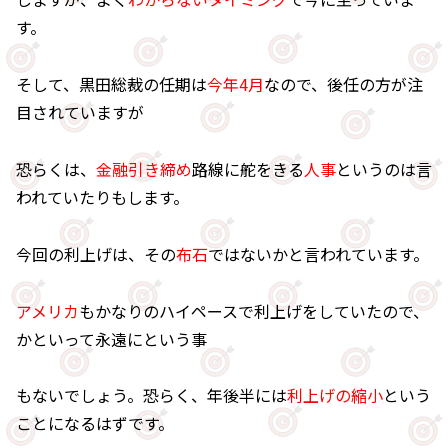
す。
そして、黒田総裁の任期は
今年4月
なので、後任の方が注
目されていますが
恐らくは、
金融引き締め
路線に舵をきる
人事
というのは言
われていたりもします。
今回の利上げは、その
布石
ではないかと言われています。
アメリカ
もかなりのハイペースで利上げをしていたので、
かといって永遠にという事
もないでしょう。恐らく、年後半には
利上げの縮小
という
ことになるはずです。