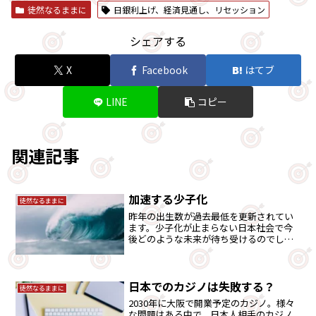
徒然なるままに
日銀利上げ、経済見通し、リセッション
シェアする
X
Facebook
はてブ
LINE
コピー
関連記事
加速する少子化
徒然なるままに
昨年の出生数が過去最低を更新されてい
ます。少子化が止まらない日本社会で今
後どのような未来が待ち受けるのでしょ
うか・・。
日本でのカジノは失敗する？
徒然なるままに
2030年に大阪で開業予定のカジノ。様々
な問題はある中で、日本人相手のカジノ