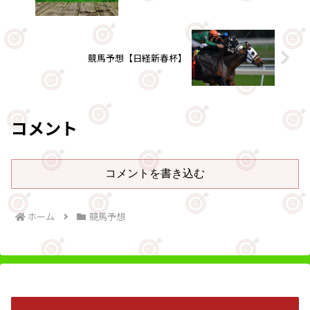
競馬予想【日経新春杯】
コメント
コメントを書き込む
ホーム
競馬予想