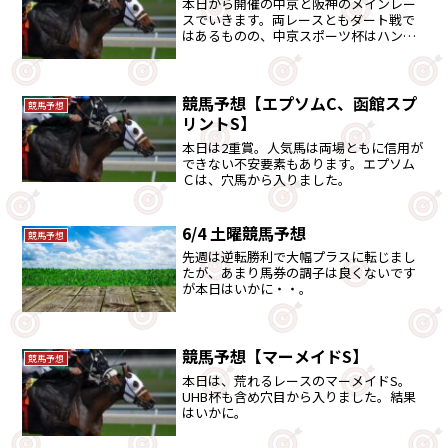
本日から開催の中京と阪神のメインレー
スでいきます。両レースともダート戦で
はあるものの、中京スポーツ杯はハンデ
戦でもあり波乱の見立てで穴馬から入り
ます。
競馬予想【エプソムC、函館スプ
競馬予想
リントS】
本日は2重賞。人気馬は両場ともに信用が
できない不安要素もあります。エプソム
Ｃは、穴馬から入りました。
6/4 土曜競馬予想
競馬予想
先週は逆転勝利で大幅プラスに転じまし
たが、あまり馬券の調子は良くないです
が本日はいかに・・。
競馬予想【マーメイドS】
競馬予想
本日は、荒れるレースのマーメイドS。
UHB杯も含め穴目から入りました。結果
はいかに。