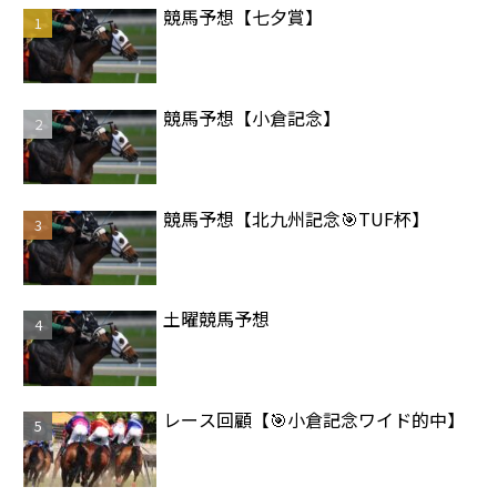
競馬予想【七夕賞】
競馬予想【小倉記念】
競馬予想【北九州記念🎯TUF杯】
土曜競馬予想
レース回顧【🎯小倉記念ワイド的中】