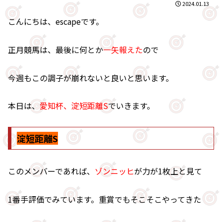
2024.01.13
こんにちは、escapeです。
正月競馬は、最後に何とか
一矢報えた
ので
今週もこの調子が崩れないと良いと思います。
本日は、
愛知杯、淀短距離S
でいきます。
淀短距離S
このメンバーであれば、
ゾンニッヒ
が力が1枚上と見て
1番手評価でみています。重賞でもそこそこやってきた