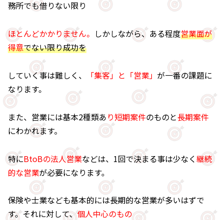
務所でも借りない限り
ほとんどかかりません。
しかしながら、ある程度
営業面が
得意
でない限り成功を
していく事は難しく、
「集客」と「営業」
が一番の課題に
なります。
また、営業には基本2種類あ
り短期案件
のものと
長期案件
にわかれます。
特に
BtoBの法人営業
などは、1回で決まる事は少なく
継続
的な営業
が必要になります。
保険や士業なども基本的には長期的な営業が多いはずで
す。それに対して、
個人中心のもの