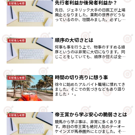
先行者利益か後発者利益か？
天邪鬼な考察
先日、ジェネリック大手の日医工が上場
廃止となりました。薬剤の世界がどうな
っているのか、垣間みました。必ずしも
先行者メリットばかりではない部分も考
えてみました。
順序の大切さとは
天邪鬼な考察
何事も事を行う上で、物事のすすめる順
序というのは非常に大切になります。同
じことをしていても、順序か狂えば全く
違う結果になる事も多くあります。そこ
を考えてみました。
時間の切り売りに想う事
天邪鬼な考察
徐々に始めたアルバイト職場に慣れてき
ました。そこでの気づきなどもあり語り
ました・・。
帝王賞から学ぶ安心の脆弱さとは
天邪鬼な考察
競馬から学ぶ事は、非常に多くありま
す。昨日の帝王賞も絶対人気のテーオー
ケインズが馬券圏外にとびました。そこ