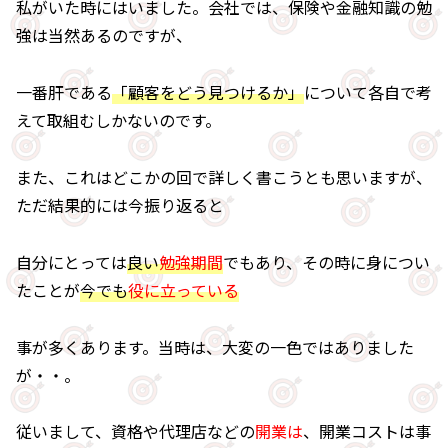
私がいた時にはいました。会社では、保険や金融知識の勉
強は当然あるのですが、
一番肝である
「顧客をどう見つけるか」
について各自で考
えて取組むしかないのです。
また、これはどこかの回で詳しく書こうとも思いますが、
ただ結果的には今振り返ると
自分にとっては
良い
勉強期間
でもあり、その時に身につい
たことが
今でも
役に立っている
事が多くあります。当時は、大変の一色ではありました
が・・。
従いまして、資格や代理店などの
開業は
、開業コストは事