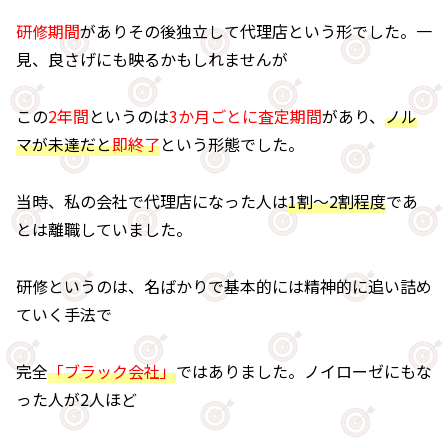
研修期間
がありその後独立して代理店という形でした。一
見、良さげにも映るかもしれませんが
この
2年間
というのは
3か月ごとに査定期間
があり、
ノル
マが未達だと
即終了
という形態でした。
当時、私の会社で代理店になった人は
1割～2割程度
であ
とは離職していました。
研修というのは、名ばかりで基本的には精神的に追い詰め
ていく手法で
完全
「ブラック会社」
ではありました。ノイローゼにもな
った人が2人ほど