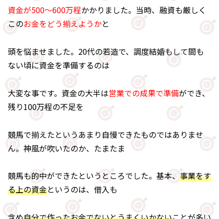
資金が500～600万程
かかりました。当時、融資も厳しく
この
お金をどう揃えようか
と
頭を悩ませました。20代の若造で、調度結婚もして間も
ない頃に資金を準備するのは
大変な事です。資金の大半は
営業での成果で準備
ができ、
残り100万程の不足を
競馬で揃えたというあまり自慢できたものではありませ
ん。神風が吹いたのか、たまたま
競馬も的中ができたというところでした。基本、
事業をす
る上の資金
というのは、借入も
含め
自分で作ったお金でないとうまくいかない
ことが多い