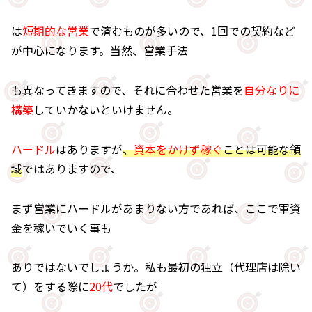
は
短期的な営業
で済むものが多いので、1回での契約など
が中心になります。当然、営業手法
も異なってきますので、それに合わせた営業を
自分なりに
構築
していかないといけません。
ハードル
はありますが
、
資本をかけず稼ぐ
ことは可能な領
域
ではありますので、
まず営業にハードルがあまりない方であれば、ここで軍資
金を稼いでいく事も
ありではないでしょうか。私も最初の独立（代理店は除い
て）をする際に
20代
でしたが