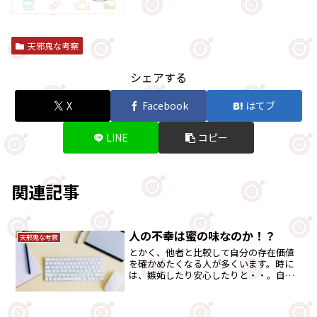
天邪鬼な考察
シェアする
X
Facebook
はてブ
LINE
コピー
関連記事
人の不幸は蜜の味なのか！？
天邪鬼な考察
とかく、他者と比較して自分の存在価値
を確かめたくなる人が多くいます。時に
は、嫉妬したり安心したりと・・。自己
判断基準を養っていきましょう。それに
は「競馬」が最適です。