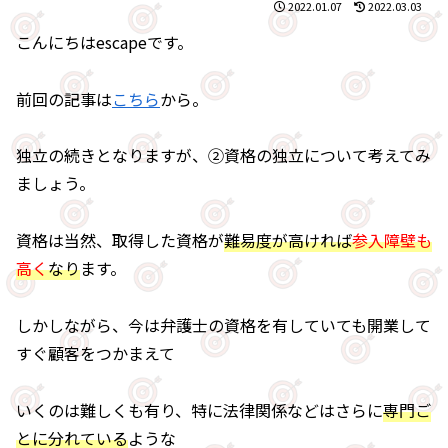
2022.01.07
2022.03.03
こんにちはescapeです。
前回の記事は
こちら
から。
独立の続きとなりますが、②資格の独立について考えてみ
ましょう。
資格は当然、取得した資格が
難易度が高ければ
参入障壁も
高く
なり
ます。
しかしながら、今は弁護士の資格を有していても開業して
すぐ顧客をつかまえて
いくのは難しくも有り、特に法律関係などはさらに
専門ご
とに分れている
ような