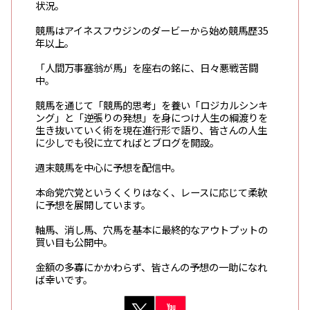
状況。
競馬はアイネスフウジンのダービーから始め競馬歴35
年以上。
「人間万事塞翁が馬」を座右の銘に、日々悪戦苦闘
中。
競馬を通じて「競馬的思考」を養い「ロジカルシンキ
ング」と「逆張りの発想」を身につけ人生の綱渡りを
生き抜いていく術を現在進行形で語り、皆さんの人生
に少しでも役に立てればとブログを開設。
週末競馬を中心に予想を配信中。
本命党穴党というくくりはなく、レースに応じて柔軟
に予想を展開しています。
軸馬、消し馬、穴馬を基本に最終的なアウトプットの
買い目も公開中。
金額の多寡にかかわらず、皆さんの予想の一助になれ
ば幸いです。