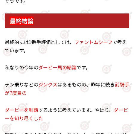
そうです。
最終結論
最終的には1番手評価としては、
ファントムシーフ
で考え
ています。
私なりの今年の
ダービー馬の結論
です。
テン乗りなどの
ジンクス
はあるものの、昨年に続き
武騎手
が7度目の
ダービーを制覇
するように考えています。やはり、
ダービ
ーを知り尽くした