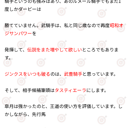
騎手というのも強みはあり、あのルメール騎手でもまだ1
度しかダービーは
勝てていません。武騎手は、私と同じ歳なので再度
昭和オ
ジサンパワー
を
発揮して、
伝説をまた増やして欲しい
ところでもありま
す。
ジンクスをいつも破る
のは、
武豊騎手
と思っています。
そして、相手候補筆頭は
タスティエーラ
にします。
皐月は強かったのと、王道の使い方を評価しています。し
かしながら、先行馬