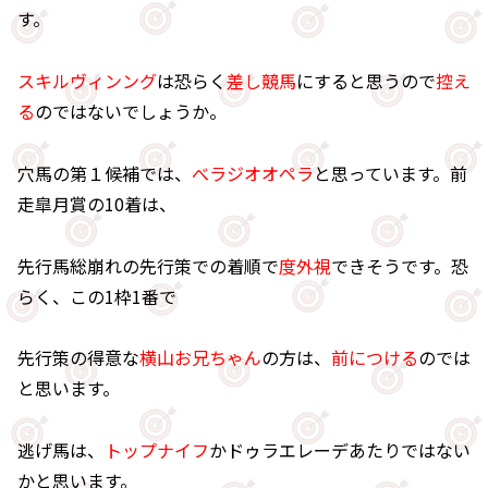
す。
スキルヴィンング
は恐らく
差し競馬
にすると思うので
控え
る
のではないでしょうか。
穴馬の第１候補では、
べラジオオペラ
と思っています。前
走皐月賞の10着は、
先行馬総崩れの先行策での着順で
度外視
できそうです。恐
らく、この1枠1番で
先行策の得意な
横山お兄ちゃん
の方は、
前につける
のでは
と思います。
逃げ馬は、
トップナイフ
かドゥラエレーデあたりではない
かと思います。