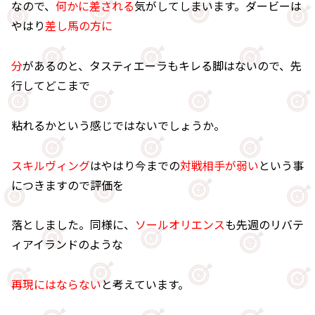
なので、
何かに差される
気がしてしまいます。ダービーは
やはり
差し馬の方に
分
があるのと、タスティエーラもキレる脚はないので、先
行してどこまで
粘れるかという感じではないでしょうか。
スキルヴィング
はやはり今までの
対戦相手が弱い
という事
につきますので評価を
落としました。同様に、
ソールオリエンス
も先週のリバテ
ィアイランドのような
再現にはならない
と考えています。