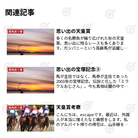
関連記事
思い出の天皇賞
競馬思う事
多くの名勝負が繰り広げれた秋の天皇
賞。思い出に残るレースも多くありま
す。カンパニーという高齢馬が活躍した
天皇賞を思い出にあげました。
思い出の宝塚記念③
競馬思う事
馬が主役ではなく、馬券が主役であった
2003年の宝塚記念。伝説と化した「ミラ
クルおじさん」。今も真相は闇の中では
ありますが、当時どのような現象があっ
たか振り返りましょう。
天皇賞考察
競馬思う事
こんにちは、escapeです。最近は、外国
人が本当に増えたなと痛感をします。私
のアルバイト帰りの帰宅は、山手線を使
います。すると、結構な数の外国人が見
た目わかります。そして、これに少し見