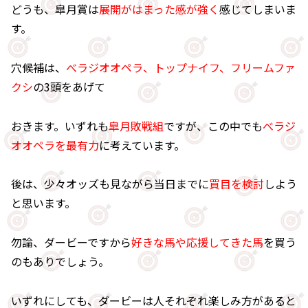
どうも、皐月賞は
展開がはまった感が強く
感じてしまいま
す。
穴候補は、
べラジオオペラ、トップナイフ、フリームファ
クシ
の3頭をあげて
おきます。いずれも
皐月敗戦組
ですが、この中でも
べラジ
オオペラを最有力
に考えています。
後は、少々オッズも見ながら当日までに
買目を検討
しよう
と思います。
勿論、ダービーですから
好きな馬や応援してきた馬
を買う
のもありでしょう。
いずれにしても、ダービーは人それぞれ楽しみ方があると