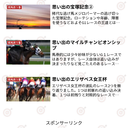
た目ではわかりにくい中国系や韓国系を
いれればかなりの数...
思い出の宝塚記念②
競馬思う事
稀代な逃げ馬メジロパーマーの逃げ切っ
た宝塚記念。ローテションや年齢、障害
を使うなどおよそG1レースの王道とはか
け離れた過程で挑んだ宝塚記念です。
思い出のマイルチャンピオンシッ
競馬思う事
プ
馬券的には少々妙味が少ないG１レースで
はありますが、レース自体は追い込みが
決まったりなど見ごたえのあるレースで
す。思い出深いものを3レース紹介します
思い出のエリザベス女王杯
競馬思う事
エリザベス女王杯の波乱のレース2つを振
り返りました。1つは前崩れの追い込み決
着、１つは前残りと対照的なレースでは
ありますが、振り返りました。
スポンサーリンク