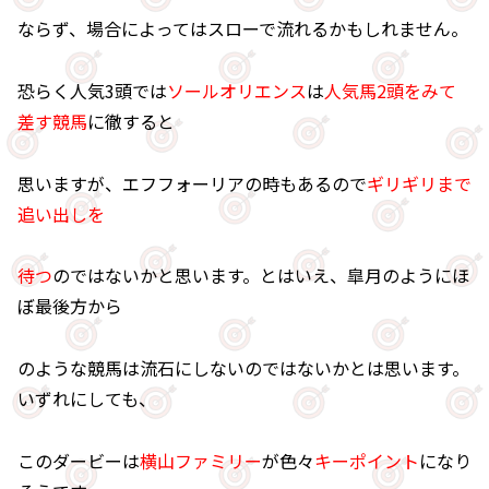
ならず、場合によってはスローで流れるかもしれません。
恐らく人気3頭では
ソールオリエンス
は
人気馬2頭をみて
差す競馬
に徹すると
思いますが、エフフォーリアの時もあるので
ギリギリまで
追い出しを
待つ
のではないかと思います。とはいえ、皐月のようにほ
ぼ最後方から
のような競馬は流石にしないのではないかとは思います。
いずれにしても、
このダービーは
横山ファミリー
が色々
キーポイント
になり