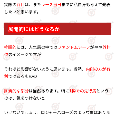
実際の
買目
は、また
レース当日
までに私自身も考えて発表
したいと思います。
展開的にはどうなるか
枠順的
には、人気馬の中では
ファントムシーフ
がやや
外枠
位
のイメージですが
それほど影響がないように思います。当然、
内側の方が有
利
ではあるものの
脚質的な部分
は当然あります。特に
1枠での先行馬
という
のは、気をつけないと
いけないでしょう。ロジャーバローズのような事はありま