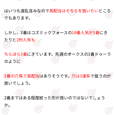
はいつも波乱含みなので
高配当はそちらを狙いたい
ところ
でもあります。
しかし、3着はコズミックフォースの
16番人気が3着
にき
たりと
2桁人気も
ちらほら3着
にきています。先週のオークスの3着ドゥーラ
のように
3着の穴馬で高配当
はありそうです。
穴は3連系
で狙うのが
良いでしょう。
2着まではある程度絞った形が良いのではないでしょう
か。