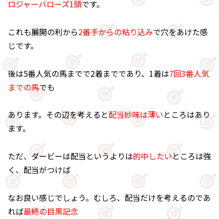
ロジャーバローズ1頭
です。
これも展開の利から
2番手からの粘り込み
で穴をあけた感
じです。
後は5番人気の馬までで2着までであり、1着は
7回3番人気
までの馬
でも
あります。その辺を考えると
配当妙味は薄い
ところはあり
ます。
ただ、ダービーは配当というよりは
的中したい
ところは強
く、配当がつけば
なお良い感じでしょう。むしろ、配当だけを考えるのであ
れば
最終の目黒記念