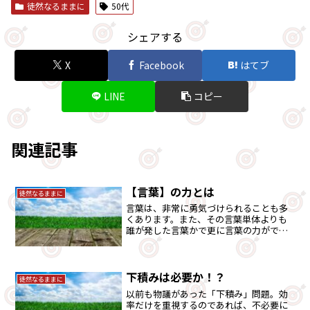
徒然なるままに
50代
シェアする
X
Facebook
はてブ
LINE
コピー
関連記事
【言葉】の力とは
徒然なるままに
言葉は、非常に勇気づけられることも多
くあります。また、その言葉単体よりも
誰が発した言葉かで更に言葉の力がでて
くるのではないでしょうか。
下積みは必要か！？
徒然なるままに
以前も物議があった「下積み」問題。効
率だけを重視するのであれば、不必要に