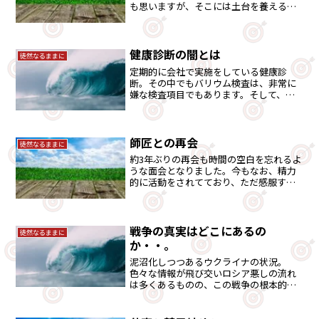
も思いますが、そこには土台を養える部
分が有ると思います。
健康診断の闇とは
徒然なるままに
定期的に会社で実施をしている健康診
断。その中でもバリウム検査は、非常に
嫌な検査項目でもあります。そして、こ
の検査には闇の部分が見え隠れしている
ようです。
師匠との再会
徒然なるままに
約3年ぶりの再会も時間の空白を忘れるよ
うな面会となりました。今もなお、精力
的に活動をされてており、ただ感服する
想いでもありました。
戦争の真実はどこにあるの
徒然なるままに
か・・。
泥沼化しつつあるウクライナの状況。
色々な情報が飛び交いロシア悪しの流れ
は多くあるものの、この戦争の根本的な
問題はどこにあるのでしょうか。考察し
たいと思います。