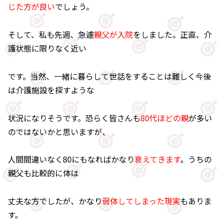
じた方が良い
でしょう。
そして、私も先週、急遽
親父が入院
をしました。正直、介
護状態に限りなく近い
です。当然、一緒に暮らして世話をすることは難しく今後
は介護施設を探すような
状況になりそうです。恐らく皆さんも
80代ほどの親
が多い
のではないかと思いますが、
人間間違いなく80にもなればかなり
衰えてきます
。うちの
親父も比較的に体は
丈夫な方でしたが、かなり
弱体してしまった現実
もありま
す。