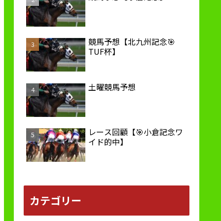
競馬予想【北九州記念🎯
TUF杯】
土曜競馬予想
レース回顧【🎯小倉記念ワ
イド的中】
カテゴリー