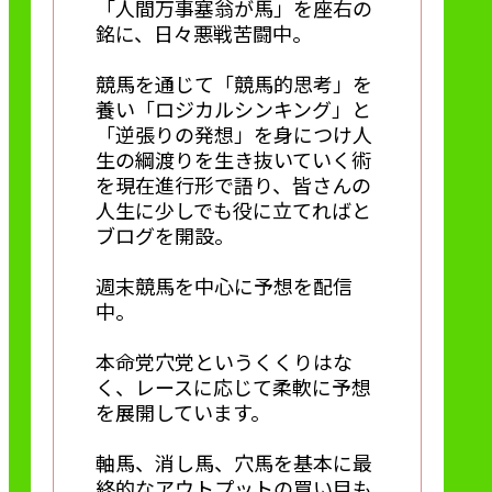
「人間万事塞翁が馬」を座右の
銘に、日々悪戦苦闘中。
競馬を通じて「競馬的思考」を
養い「ロジカルシンキング」と
「逆張りの発想」を身につけ人
生の綱渡りを生き抜いていく術
を現在進行形で語り、皆さんの
人生に少しでも役に立てればと
ブログを開設。
週末競馬を中心に予想を配信
中。
本命党穴党というくくりはな
く、レースに応じて柔軟に予想
を展開しています。
軸馬、消し馬、穴馬を基本に最
終的なアウトプットの買い目も