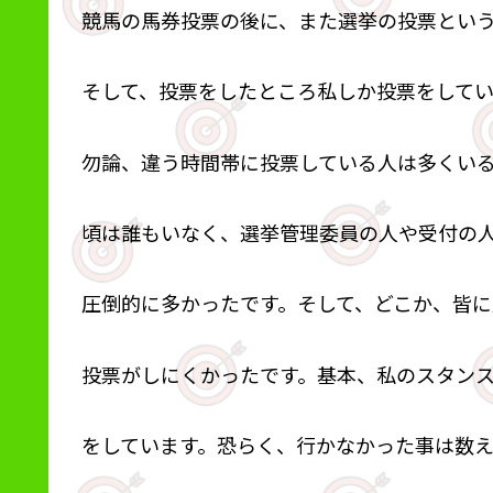
競馬の馬券投票の後に、また選挙の投票とい
そして、投票をしたところ私しか投票をして
勿論、違う時間帯に投票している人は多くい
頃は誰もいなく、選挙管理委員の人や受付の
圧倒的に多かったです。そして、どこか、皆
投票がしにくかったです。基本、私のスタン
をしています。恐らく、行かなかった事は数