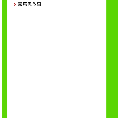
競馬思う事