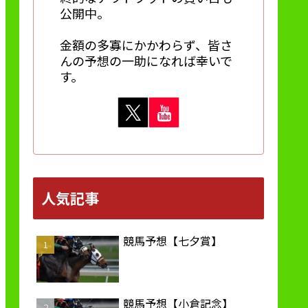
公開中。
金額の多寡にかかわらず、皆さ
んの予想の一助になれば幸いで
す。
人気記事
競馬予想【七夕賞】
競馬予想【小倉記念】