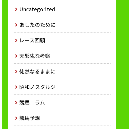
Uncategorized
あしたのために
レース回顧
天邪鬼な考察
徒然なるままに
昭和ノスタルジー
競馬コラム
競馬予想