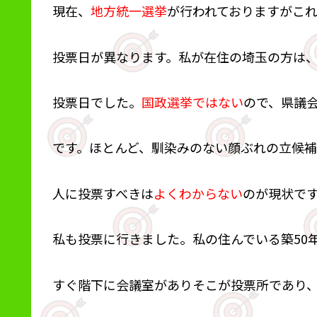
現在、
地方統一選挙
が行われておりますがこ
投票日が異なります。私が在住の埼玉の方は
投票日でした。
国政選挙ではない
ので、県議
です。ほとんど、馴染みのない顔ぶれの立候
人に投票すべきは
よくわからない
のが現状で
私も投票に行きました。私の住んでいる築50
すぐ階下に会議室がありそこが投票所であり