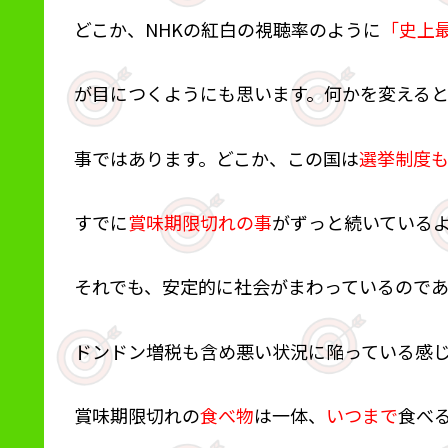
どこか、NHKの紅白の視聴率のように
「史上
が目につくようにも思います。何かを変える
事ではあります。どこか、この国は
選挙制度
すでに
賞味期限切れの事
がずっと続いている
それでも、安定的に社会がまわっているので
ドンドン増税も含め悪い状況に陥っている感
賞味期限切れの
食べ物
は一体、
いつまで
食べ