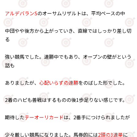
アルデバランS
のオーサムリザルトは、平均ペースの中
中団やや後方から上がっていき、直線ではしっかり差し切
る
強い競馬でした。連勝中でもあり、オープンの壁がという
話も
ありましたが、
心配いらずの連勝
をのばした形でした。
2着のハピも善戦はするものの後1歩足りない感じです。
期待した
テーオーリカード
は、2番手につけられましたが
少々厳しい競馬になりました。馬券的には
2頭の3連単
に