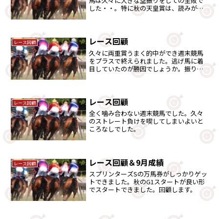
馬は久々に大きな空振りをしての全敗で
した・・。特に秋の天皇賞は、読みが当
たった部分と買った馬は2桁着順と散々な
結果でしたが振り返りましょう。土曜競
馬回顧スワンSは平均ぺースの中、差し追
い込み決着とな...
レース回顧
レース回顧
久々に両重賞うまく的中ができ週末競馬
をプラスで終えられました。逃げ馬に着
目していたのが勝因でしょうか。振り返
ります。
レース回顧
レース回顧
全く噛み合わない週末競馬でした。久々
のストレート負けを喫してしまいよいと
ころなしでした。
レース回顧＆9月成績
レース回顧
スプリンターズSの万馬券がしっかりゲッ
トできました。秋のG1スタートが良い形
でスタートできました。回顧します。