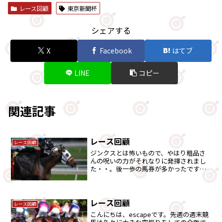
レース回顧
東京新聞杯
シェアする
X
Facebook
はてブ
LINE
コピー
関連記事
レース回顧
レース回顧
ジンクスとは怖いもので、やはり粗品さ
んの呪いの力がそれなりに発揮されまし
た・・。後一歩の馬券が多かったです
が、この1歩が近いようで遠い1歩にも思
います。
レース回顧
レース回顧
こんにちは、escapeです。先週の週末競