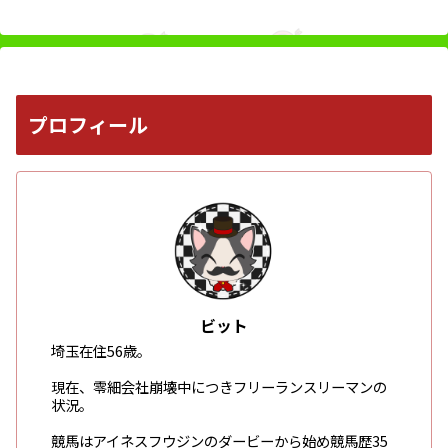
プロフィール
ビット
埼玉在住56歳。
現在、零細会社崩壊中につきフリーランスリーマンの
状況。
競馬はアイネスフウジンのダービーから始め競馬歴35