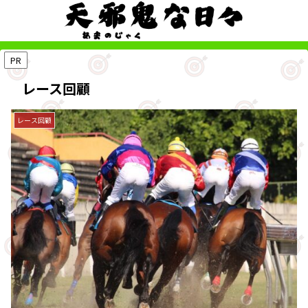
PR
レース回顧
レース回顧