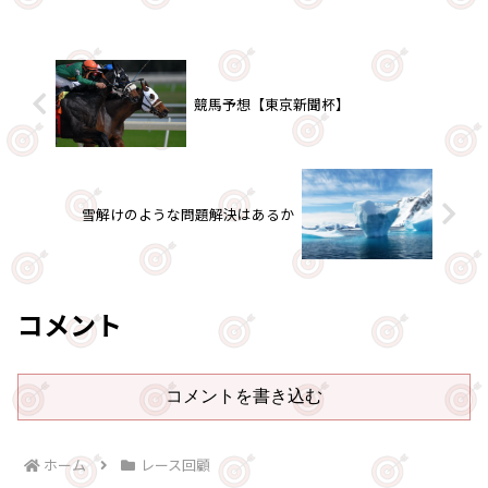
競馬予想【東京新聞杯】
雪解けのような問題解決はあるか
コメント
コメントを書き込む
ホーム
レース回顧