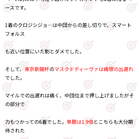
ースです。
1着のクロジシジョ―は中団からの差し切りで、スマート
フォルス
も近い位置にいた割とダメでした。
そして、
東京新聞杯
の
マスクドディーヴァは痛恨の出遅れ
でした。
マイルでの出遅れは痛く、中団位まで押し上げましたがそ
の部分で
力もつかっての6着でした。
単勝は1.9倍
とこちらも大分期
待された