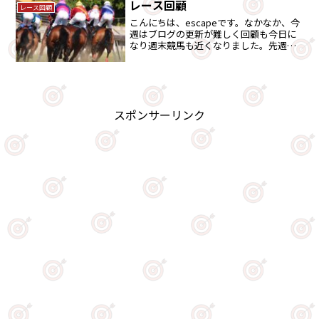
レース回顧
レース回顧
こんにちは、escapeです。なかなか、今
週はブログの更新が難しく回顧も今日に
なり週末競馬も近くなりました。先週
は、マイルCSが久々にズバリはまりこの
1レースでプラスでひけた週末競馬でし
た。それでは、振り返りましょう。土曜
競馬回顧福島のキビ...
スポンサーリンク