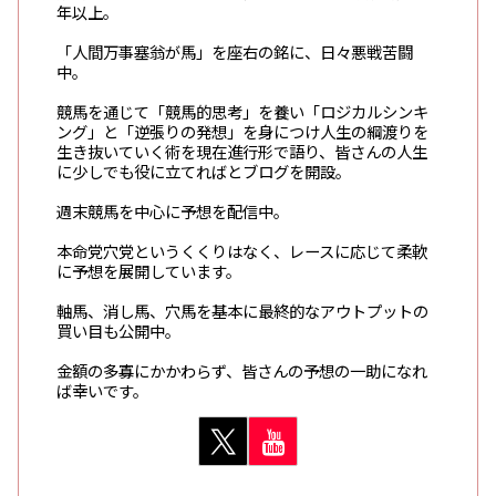
年以上。
「人間万事塞翁が馬」を座右の銘に、日々悪戦苦闘
中。
競馬を通じて「競馬的思考」を養い「ロジカルシンキ
ング」と「逆張りの発想」を身につけ人生の綱渡りを
生き抜いていく術を現在進行形で語り、皆さんの人生
に少しでも役に立てればとブログを開設。
週末競馬を中心に予想を配信中。
本命党穴党というくくりはなく、レースに応じて柔軟
に予想を展開しています。
軸馬、消し馬、穴馬を基本に最終的なアウトプットの
買い目も公開中。
金額の多寡にかかわらず、皆さんの予想の一助になれ
ば幸いです。