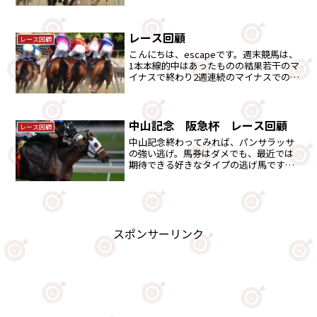
スというのは騎手の腕の差がでると思っ
た次第です。
レース回顧
レース回顧
こんにちは、escapeです。週末競馬は、
1本本線的中はあったものの結果若干のマ
イナスで終わり2週連続のマイナスでのフ
ィニッシュでした。それでは、振り返り
ましょう。土曜競馬回顧上総Sは、期待し
たパシアンジャンは痛恨の出遅れで最後
方からの競馬...
中山記念 阪急杯 レース回顧
レース回顧
中山記念終わってみれば、パンサラッサ
の強い逃げ。馬券はダメでも、最近では
期待できる好きなタイプの逃げ馬です。
逃げ馬の真骨頂、ハイペースの逃げ今後
の活躍に期待したいですね。
スポンサーリンク