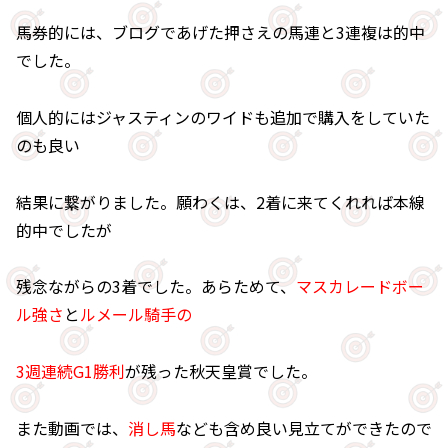
馬券的には、ブログであげた押さえの馬連と3連複は的中
でした。
個人的にはジャスティンのワイドも追加で購入をしていた
のも良い
結果に繋がりました。願わくは、2着に来てくれれば本線
的中でしたが
残念ながらの3着でした。あらためて、
マスカレードボー
ル強さ
と
ルメール騎手の
3週連続G1勝利
が残った秋天皇賞でした。
また動画では、
消し馬
なども含め良い見立てができたので