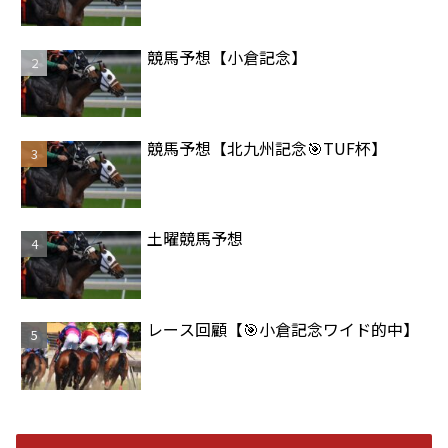
競馬予想【小倉記念】
競馬予想【北九州記念🎯TUF杯】
土曜競馬予想
レース回顧【🎯小倉記念ワイド的中】