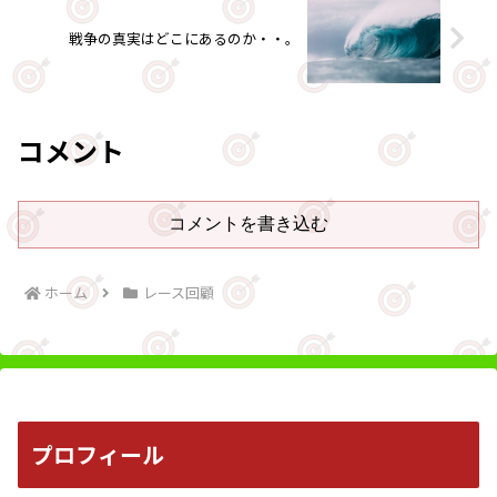
戦争の真実はどこにあるのか・・。
コメント
コメントを書き込む
ホーム
レース回顧
プロフィール