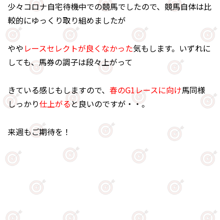
少々コロナ自宅待機中での競馬でしたので、競馬自体は比
較的にゆっくり取り組めましたが
やや
レースセレクトが良くなかった
気もします。いずれに
しても、馬券の調子は段々上がって
きている感じもしますので、
春のG1レースに向け
馬同様
しっかり
仕上がる
と良いのですが・・。
来週もご期待を！