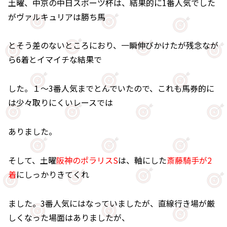
土曜、中京の中日スポーツ杯は、結果的に1番人気でした
がヴァルキュリアは勝ち馬
とそう差のないところにおり、一瞬伸びかけたが残念なが
ら6着とイマイチな結果で
した。１～3番人気までとんでいたので、これも馬券的に
は少々取りにくいレースでは
ありました。
そして、土曜
阪神のポラリスS
は、軸にした
斎藤騎手が2
着
にしっかりきてくれ
ました。3番人気にはなっていましたが、直線行き場が厳
しくなった場面はありましたが、