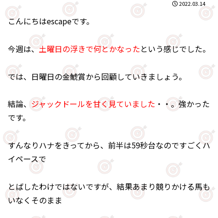
2022.03.14
こんにちはescapeです。
今週は、
土曜日の浮きで何とかなった
という感じでした。
では、日曜日の金鯱賞から回顧していきましょう。
結論、
ジャックドールを甘く見ていました
・・。強かった
です。
すんなりハナをきってから、前半は59秒台なのですごくハ
イペースで
とばしたわけではないですが、結果あまり競りかける馬も
いなくそのまま