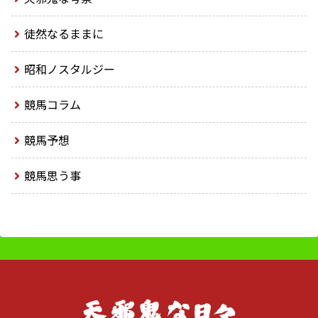
徒然なるままに
昭和ノスタルジー
競馬コラム
競馬予想
競馬思う事