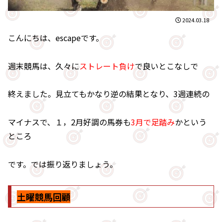
2024.03.18
こんにちは、escapeです。
週末競馬は、久々に
ストレート負け
で良いとこなしで
終えました。見立てもかなり逆の結果となり、3週連続の
マイナスで、１，2月好調の馬券も
3月で足踏み
かという
ところ
です。では振り返りましょう。
土曜競馬回顧