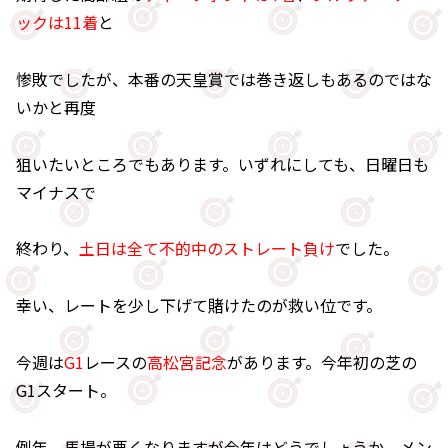
ックは11着
と
惨敗でしたが、本番の天皇賞では巻き返しもあるのではな
いかと再度
狙いたいところでもあります。いずれにしても、日曜日も
マイナスで
終わり、
土日は全て不的中のストレート負け
でした。
幸い、レートを少し下げて賭けたのが救い位です。
今週は
G1
レースの
高松宮記念
があります。今年初の芝の
G1スタート。
例年、馬場が悪くなりますが今年はどうでしょうか。メン