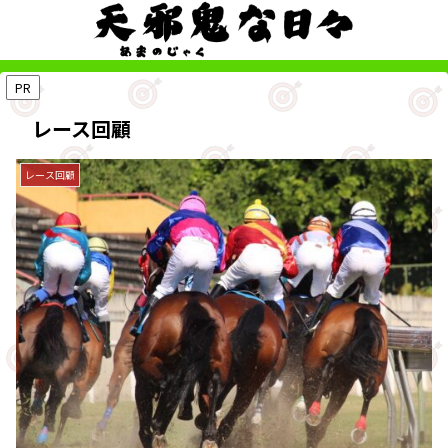
PR
レース回顧
レース回顧