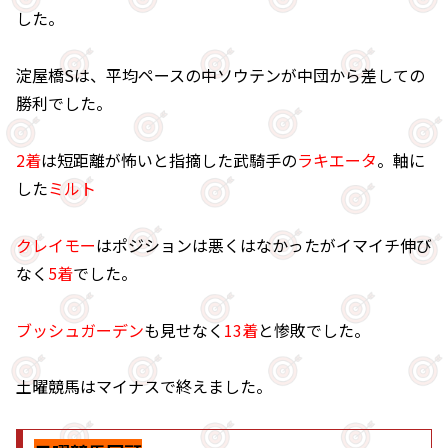
した。
淀屋橋Sは、平均ペースの中ソウテンが中団から差しての
勝利でした。
2着
は短距離が怖いと指摘した武騎手の
ラキエータ
。軸に
した
ミルト
クレイモー
はポジションは悪くはなかったがイマイチ伸び
なく
5着
でした。
ブッシュガーデン
も見せなく
13着
と惨敗でした。
土曜競馬はマイナスで終えました。