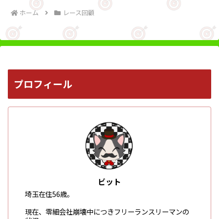
ホーム
レース回顧
プロフィール
ビット
埼玉在住56歳。
現在、零細会社崩壊中につきフリーランスリーマンの