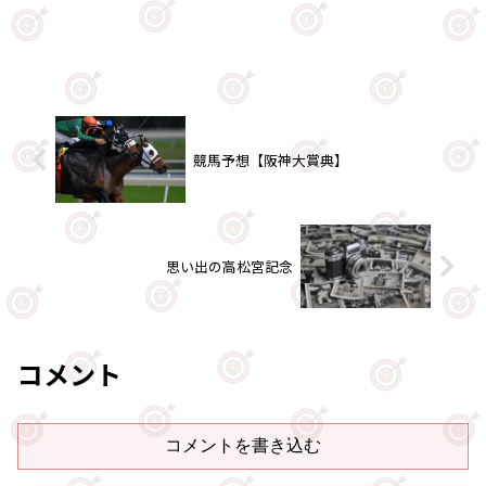
競馬予想【阪神大賞典】
思い出の高松宮記念
コメント
コメントを書き込む