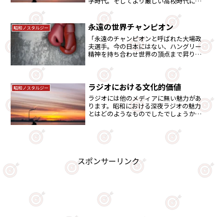
学時代。そしてより厳しい高校時代に当
時、昭和オジサンは何を思ったのか。
永遠の世界チャンピオン
昭和ノスタルジー
「永遠のチャンピオンと呼ばれた大場政
夫選手。今の日本にはない、ハングリー
精神を持ち合わせ世界の頂点まで昇りつ
めました。悲劇的な結末で幕を閉じます
が、彼の闘いに人々が魅了したものは何
かをみていきます。
ラジオにおける文化的価値
昭和ノスタルジー
ラジオには他のメディアに無い魅力があ
ります。昭和における深夜ラジオの魅力
とはどのようなものでしたでしょうか。
効率重視ではないからこそラジオの価値
がみえてきます。
スポンサーリンク