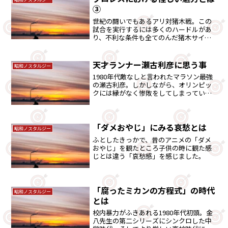
③
世紀の闘いでもあるアリ対猪木戦。この
試合を実行するには多くのハードルがあ
り、不利な条件も全てのんだ猪木サイ
ド。伝説の一戦はどのような闘いだった
のだろうか・・。
天才ランナー瀬古利彦に思う事
昭和ノスタルジー
1980年代敵なしと言われたマラソン最強
の瀬古利彦。しかしながら、オリンピッ
クには縁がなく惨敗をしてしまっていま
した。当時のライバルとの関係も含め思
い出してみました。
「ダメおやじ」にみる哀愁とは
昭和ノスタルジー
ふとしたきっかで、昔のアニメの「ダメ
おやじ」を観たところ子供の時に観た感
じとは違う「哀愁感」を感じました。
「腐ったミカンの方程式」の時代
昭和ノスタルジー
とは
校内暴力がふきあれる1980年代初頭。金
八先生の第二シリーズにシンクロした中