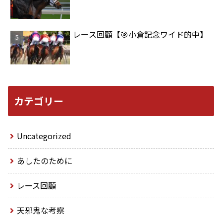
レース回顧【🎯小倉記念ワイド的中】
カテゴリー
Uncategorized
あしたのために
レース回顧
天邪鬼な考察