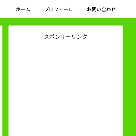
ホーム
プロフィール
お問い合わせ
スポンサーリンク