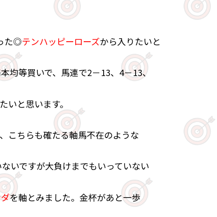
った◎
テンハッピーローズ
から入りたいと
均等買いで、馬連で2－13、4－13、
いきたいと思います。
すが、こちらも確たる軸馬不在のような
いないですが大負けまでもいっていない
ンダ
を軸とみました。金杯があと一歩