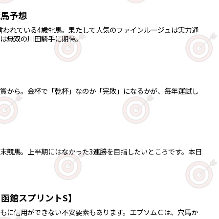
競馬予想
言われている4歳牝馬。果たして人気のファインルージュは実力通
では無双の川田騎手に期待。
重賞から。金杯で「乾杯」なのか「完敗」になるかが、毎年運試し
週末競馬。上半期にはなかった3連勝を目指したいところです。本日
、函館スプリントS】
ともに信用ができない不安要素もあります。エプソムＣは、穴馬か