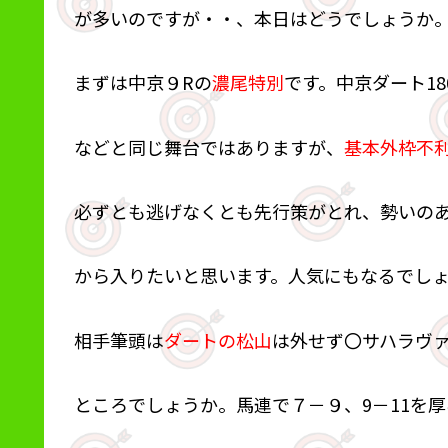
が多いのですが・・、本日はどうでしょうか
まずは中京９Rの
濃尾特別
です。中京ダート1
などと同じ舞台ではありますが、
基本外枠不
必ずとも逃げなくとも先行策がとれ、勢いのあ
から入りたいと思います。人気にもなるでし
相手筆頭は
ダートの松山
は外せず〇サハラヴ
ところでしょうか。馬連で７－９、9－11を厚め