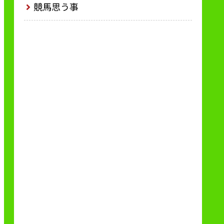
競馬思う事