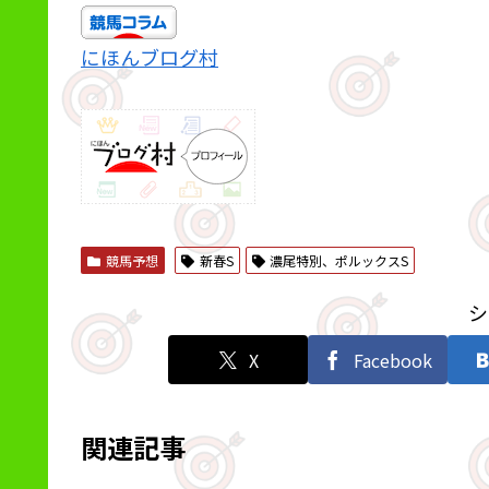
にほんブログ村
競馬予想
新春S
濃尾特別、ポルックスS
シ
X
Facebook
関連記事