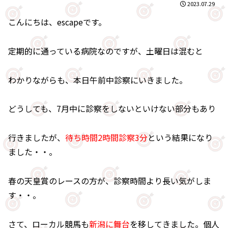
2023.07.29
こんにちは、escapeです。
定期的に通っている病院なのですが、土曜日は混むと
わかりながらも、本日午前中診察にいきました。
どうしても、7月中に診察をしないといけない部分もあり
行きましたが、
待ち時間2時間診察3分
という結果になり
ました・・。
春の天皇賞のレースの方が、診察時間より長い気がしま
す・・。
さて、ローカル競馬も
新潟に舞台
を移してきました。個人