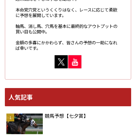
本命党穴党というくくりはなく、レースに応じて柔軟
に予想を展開しています。
軸馬、消し馬、穴馬を基本に最終的なアウトプットの
買い目も公開中。
金額の多寡にかかわらず、皆さんの予想の一助になれ
ば幸いです。
人気記事
競馬予想【七夕賞】