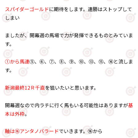
スパイダーゴールド
に期待をします。連勝はストップして
しまい
ましたが、開幕週の馬場で力が発揮できるものとみていま
す。
①から馬連
⑤、⑥、⑦、⑧、⑨、⑩、⑬、⑮、⑯と流しま
す。
新潟最終12Ｒ千直
を狙いたいと思います。
開幕週なので内ラチに行く馬もいる可能性はありますが
基
本は外枠
。
軸は⑯アンタノバラード
でいきます。⑯から