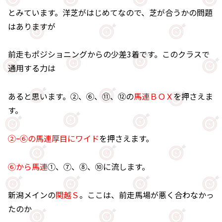
とみています。洋芝がはじめてなので、芝が合うかの問題
はありますが
前走もポジショニングからの少差3着です。このクラスで
通用する力は
あると思います。②、⑥、⑪、⑫の
馬連ＢＯＸ
を押さえま
す。
②ｰ⑥の馬連厚目にワイド
を押さえます。
⑥から馬連
①、⑦、⑧、⑩に流します。
新潟メインの
関越Ｓ
。ここは、前走馬場が悪く合わなかっ
たのか