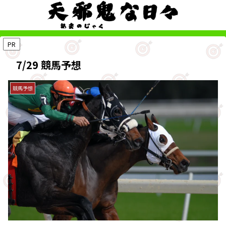
PR
7/29 競馬予想
競馬予想