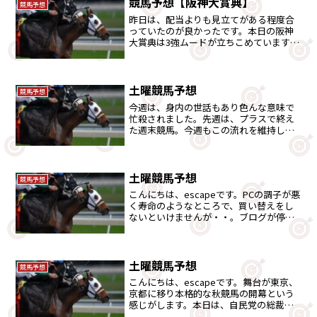
競馬予想【阪神大賞典】
競馬予想
昨日は、配当よりも見立てがある程度合
っていたのが良かったです。本日の阪神
大賞典は3強ムードが立ちこめています
が、一角を崩す馬はでてくるのでしょう
か。なかなか、2強でもそのまま馬券で決
まらない事が多い中3頭でアッサリ決まら
ない気もします。
土曜競馬予想
競馬予想
今週は、身内の世話もあり色んな意味で
忙殺されました。先週は、プラスで終え
た週末競馬。今週もこの流れを維持した
いところ。本日はメインレースはあえて
さけて中山にしぼりました。
土曜競馬予想
競馬予想
こんにちは、escapeです。PCの調子が悪
く寿命のようなところで、買い替えをし
ないといけませんが・・。ブログが停止
していたら、PCの不具合と思ってもらえ
ればと思います。さて、本日の土曜競馬
ですが先日レース回顧にも書いたように
少々今年はレー...
土曜競馬予想
競馬予想
こんにちは、escapeです。舞台が東京、
京都に移り本格的な秋競馬の開幕という
感じがします。本日は、自民党の総裁選
がありますが、小泉氏優勢になっていま