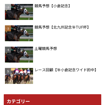
競馬予想【小倉記念】
競馬予想【北九州記念🎯TUF杯】
土曜競馬予想
レース回顧【🎯小倉記念ワイド的中】
カテゴリー