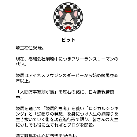
ビット
埼玉在住56歳。
現在、零細会社崩壊中につきフリーランスリーマンの
状況。
競馬はアイネスフウジンのダービーから始め競馬歴35
年以上。
「人間万事塞翁が馬」を座右の銘に、日々悪戦苦闘
中。
競馬を通じて「競馬的思考」を養い「ロジカルシンキ
ング」と「逆張りの発想」を身につけ人生の綱渡りを
生き抜いていく術を現在進行形で語り、皆さんの人生
に少しでも役に立てればとブログを開設。
週末競馬を中心に予想を配信中。