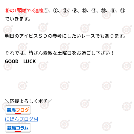
⑯の1頭軸で3連複
①、③、⑤、⑨、⑬、⑭、⑮、⑰、⑱
でいきます。
明日のアイビスＳＤの参考にしたいレースでもあります。
それでは、皆さん素敵な土曜日をお過ごし下さい！
GOOD LUCK
＼応援よろしくポチ／
にほんブログ村