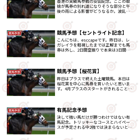
香港の実績馬参戦の安田記念。ここの取
捨が馬券の別れ道になりそうな部分と午
後の雨による影響がどうなるか。波乱含
みの安田記念を予想しました。
競馬予想【セントライト記念】
競馬予想
こんにちは、esccapeです。昨日は、レ
ガレイラを軽視したまでは正解までも馬
券は外し、2日間空振りで本来は3日間開
催は2日アウトなら参加をしないルールに
しています。土曜の競馬が軽めだったの
もあり、今回は参加を軽くします。セン
トライト記念基...
競馬予想【桜花賞】
競馬予想
昨日はプラスで終えた土曜競馬。本日は
桜花賞を中心に馬券を買いたいと思いま
す。4月プラスのスタートがきれることに
期待したいです。
有馬記念予想
競馬予想
決して強い馬だけが勝つわけではない有
馬記念。トリッキーなコースとハイペー
スが予定される中2強では決まらないとみ
て予想をたてた。結果はいかに・・。