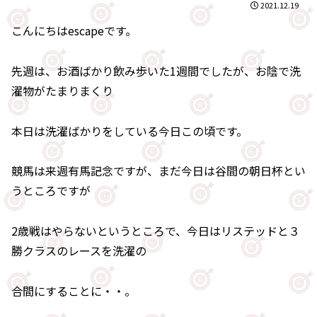
2021.12.19
こんにちはescapeです。
先週は、お酒ばかり飲み歩いた1週間でしたが、お陰で洗
濯物がたまりまくり
本日は洗濯ばかりをしている今日この頃です。
競馬は来週有馬記念ですが、まだ今日は谷間の朝日杯とい
うところですが
2歳戦はやらないというところで、今日はリステッドと３
勝クラスのレースを洗濯の
合間にすることに・・。