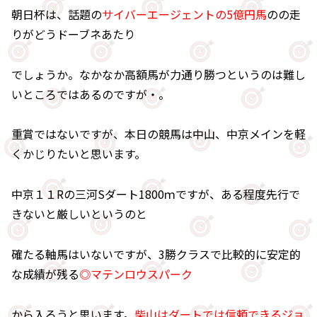
朝日杯は、話題の
サイバーエージェントの5億円馬
のの走
りがどうドーブネあたり
でしょうか。なかなか高額馬が力通り勝つというのは難し
いところではあるのですが・。
重賞ではないですが、本日の競馬は中山、中京メインを軽
くかじりたいと思います。
中京１１Rの三河Sダート1800ｍですが、ある程度先行で
きないと厳しいというのと
確たる軸馬はいないですが、3勝クラスで比較的に安定的
な成績が残る
◎マテンロウスパーク
から入ろうと思います。
柴山はダートでは信頼できるジョ