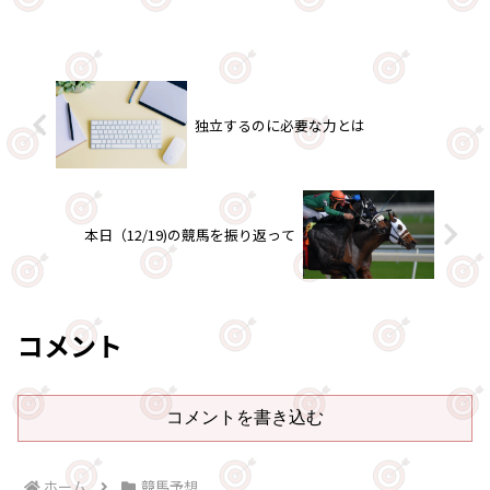
独立するのに必要な力とは
本日（12/19)の競馬を振り返って
コメント
コメントを書き込む
ホーム
競馬予想