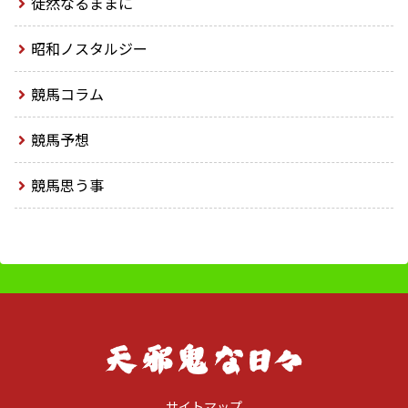
徒然なるままに
昭和ノスタルジー
競馬コラム
競馬予想
競馬思う事
サイトマップ