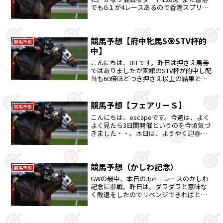
でもG１が4レースあるので香港スプリン
トをチョイス
競馬予想【府中牝馬S🎯STV杯的
競馬予想
中】
こんにちは、BITです。昨日は押さえ馬券
ではありましたが函館のSTV杯が的中し配
当も60倍ほどつき押さえ以上の結果とな
りプラスで終えることができました。本
日は、時間的にもサッカーに目がいきが
ちも東西2重賞でいきます。しらさぎS東
競馬予想【フェアリーＳ】
競馬予想
西両重賞とも...
こんにちは、escapeです。今週は、よく
よく見たら3日間開催というのを今頃気づ
きました・・。本日は、ようやく迎春ス
テークスで初当たりでした・。ただ、配
当は安くガミリとなりましたが一応狙っ
た馬が1着だったのがなによりでした。大
して京都は、よ...
競馬予想（かしわ記念）
競馬予想
GWの最中、本日のJpnⅠレースのかしわ
記念に参戦。昨日は、ダラダラと意味な
く敗退をしたのでリベンジできればと思
います。