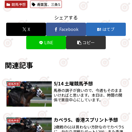
競馬予想
青葉賞、三条S
シェアする
X
Facebook
はてブ
LINE
コピー
関連記事
5/14 土曜競馬予想
競馬予想
馬券の調子が良いので、今週もそのまま
いければと思います。本日は、時間の関
係で買目中心にしています。
カペラS、香港スプリント予想
競馬予想
2歳戦のG1は買わない方針なのでカペラS
に。かなり混戦なダート1200。また香港