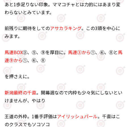
あと1歩足りない印象。ママコチャとは力的にはあまり変
わらないとみています。
前残りに期待をしての
アサカラキング
。この3頭を中心に
みます。
馬連BOX
③、⑤、⑨を厚目に。
馬連③から
①、⑥、⑧と
馬
連⑨から
①、⑥、⑧
を押さえに。
新潟最終の千直
。開幕週なので内枠も少々気にしないとい
けませんが、やはり
王道の外枠。1番手評価は
アイリッシュパール
。千直はこ
のクラスでもソコソコ