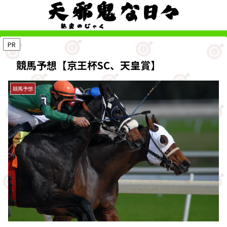
PR
競馬予想【京王杯SC、天皇賞】
競馬予想