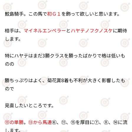
鮫島騎手。この馬で
初Ｇ１
を飾って欲しいと思います。
相手は、
マイネルエンペラー
と
ハヤテノフクノスケ
に期待
します。
特にハヤテはまだ3勝クラスを勝ったばかりで格は低いも
のの
勝ちっぷりはよく、菊花賞8着も不利が大きく影響したも
ので
見直したいところです。
⑬の単勝
。
⑬から馬連
⑥、⑪、⑮を厚目に⑦、⑧、⑭に流
します。