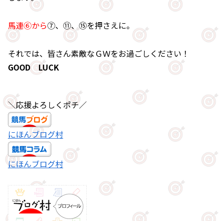
馬連⑥から
⑦、⑪、⑮を押さえに。
それでは、皆さん素敵なＧＷをお過ごしください！
GOOD LUCK
＼応援よろしくポチ／
にほんブログ村
にほんブログ村