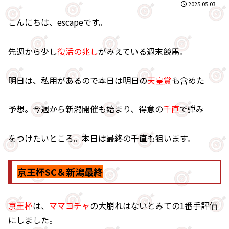
2025.05.03
こんにちは、escapeです。
先週から少し
復活の兆し
がみえている週末競馬。
明日は、私用があるので本日は明日の
天皇賞
も含めた
予想。今週から新潟開催も始まり、得意の
千直
で弾み
をつけたいところ。本日は最終の千直も狙います。
京王杯SC＆新潟最終
京王杯
は、
ママコチャ
の大崩れはないとみての1番手評価
にしました。