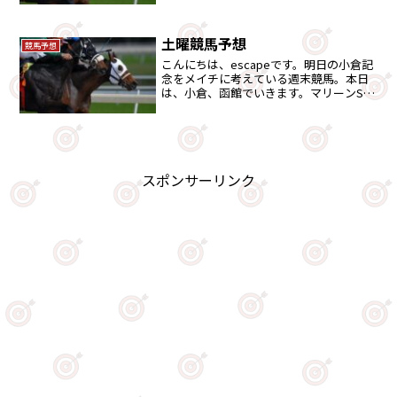
が基本2歳戦をあまりしないのは、戦績が
浅いのもありますが脚質的にもまだ固定
されてお...
土曜競馬予想
競馬予想
こんにちは、escapeです。明日の小倉記
念をメイチに考えている週末競馬。本日
は、小倉、函館でいきます。マリーンS今
週からキング騎手がきていたのは気づか
ず、外人騎手ではそれなりに信用ができ
る騎手です。特に少々人気ない馬の時に
妙味がありそすで...
スポンサーリンク