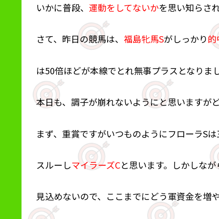
いかに普段、
運動をしてないか
を思い知らさ
さて、昨日の競馬は、
福島牝馬S
がしっかり
的
は50倍ほどが本線でとれ無事プラスとなりま
本日も、調子が崩れないようにと思いますが
まず、重賞ですがいつものようにフローラSは
スルーし
マイラーズC
と思います。しかしなが
見込めないので、ここまでにどう軍資金を増