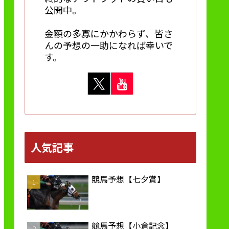
公開中。
金額の多寡にかかわらず、皆さ
んの予想の一助になれば幸いで
す。
人気記事
競馬予想【七夕賞】
競馬予想【小倉記念】