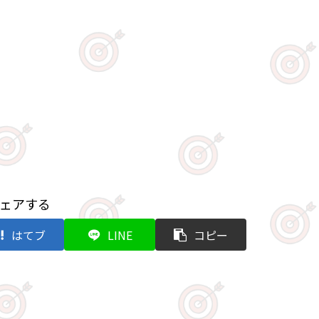
ェアする
はてブ
LINE
コピー