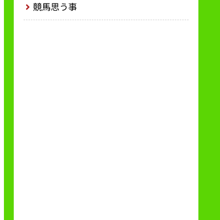
競馬思う事