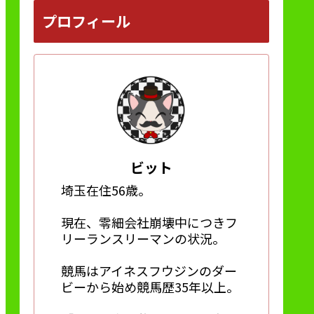
プロフィール
ビット
埼玉在住56歳。
現在、零細会社崩壊中につきフ
リーランスリーマンの状況。
競馬はアイネスフウジンのダー
ビーから始め競馬歴35年以上。