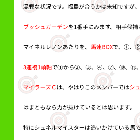
混戦な状況です。福島が合うかは未知ですが
ブッシュガーデン
を1番手にみます。相手候補
マイネルレノンあたりを。
馬連BOX
で、①、
3連複1頭軸
で①から②、③、④、⑦、⑩、⑪
マイラーズＣ
は、やはりこのメンバーでは
シ
はまともなら力が抜けているとは思います。
特にシュネルマイスターは追いかけている馬