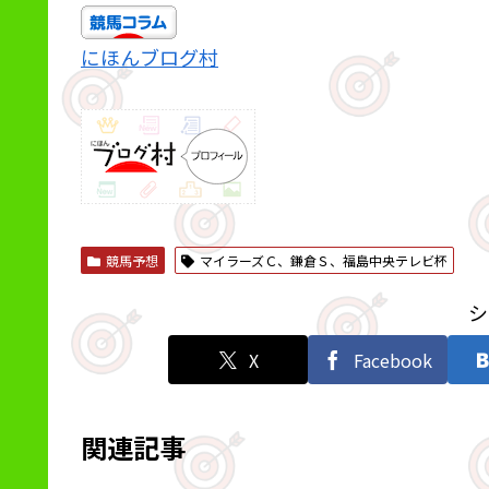
にほんブログ村
競馬予想
マイラーズＣ、鎌倉Ｓ、福島中央テレビ杯
シ
X
Facebook
関連記事