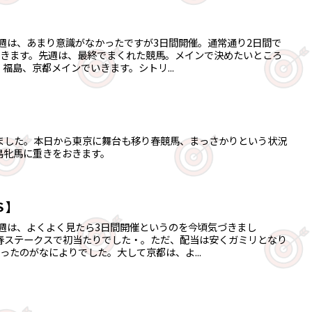
。今週は、あまり意識がなかったですが3日間開催。通常通り2日間で
いきます。先週は、最終でまくれた競馬。メインで決めたいところ
福島、京都メインでいきます。シトリ...
】
ました。本日から東京に舞台も移り春競馬、まっさかりという状況
島牝馬に重きをおきます。
Ｓ】
。今週は、よくよく見たら3日間開催というのを今頃気づきまし
春ステークスで初当たりでした・。ただ、配当は安くガミリとなり
ったのがなによりでした。大して京都は、よ...