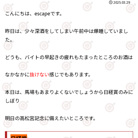
2025.03.29
こんにちは、escapeです。
昨日は、少々深酒をしてしまい午前中は爆睡していまし
た。
どうも、バイトの早起きの疲れもたまったところのお酒は
なかなかに
抜けない
感じでもあります。
本日は、馬場もあまりよくないでしょうから日経賞のみに
しぼり
明日の高松宮記念に備えたいところです。