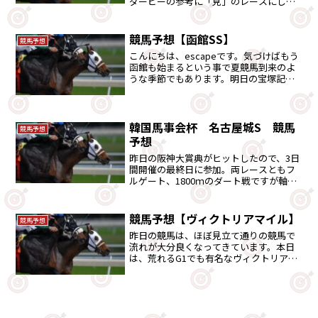
ダービーの参考に「見」のレースにしま
すが、天王山S、府中Sとも頭数も多く波
乱要素がありそうです。
競馬予想【函館SS】
競馬予想
こんにちは、escapeです。気づけばもう
函館も始まるという事で夏競馬到来のよ
うな季節でもあります。明日の宝塚記念
は、なかなか混戦模様。本日軍資金の確
保ができれば良いですが・・。東京、函
館メインでいきます。ジューンSここは、
やはりダノンエア...
韓国馬事会杯 名古屋城S 競馬
競馬予想
予想
昨日の阪神大賞典がヒットしたので、3日
間開催の最終日に参加。両レースともフ
ルゲート、1800ｍのダート戦ですが軸馬
は混戦をたちきれるでしょうか・・。
競馬予想【ヴィクトリアマイル】
競馬予想
昨日の競馬は、ほぼ見立て通りの競馬で
流れが大分良くなってきています。本日
は、荒れるG1でも有名なヴィクトリアマ
イルではあります。人気3頭からではな
く、あえて穴馬から入りました。