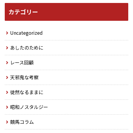
カテゴリー
Uncategorized
あしたのために
レース回顧
天邪鬼な考察
徒然なるままに
昭和ノスタルジー
競馬コラム