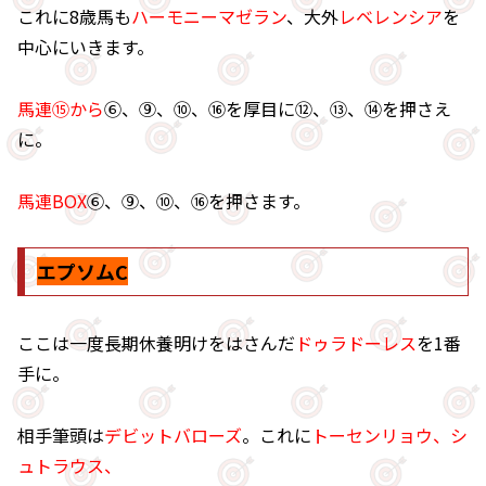
これに8歳馬も
ハーモニーマゼラン
、大外
レベレンシア
を
中心にいきます。
馬連⑮から
⑥、⑨、⑩、⑯を厚目に⑫、⑬、⑭を押さえ
に。
馬連BOX
⑥、⑨、⑩、⑯を押さます。
エプソムC
ここは一度長期休養明けをはさんだ
ドゥラドーレス
を1番
手に。
相手筆頭は
デビットバローズ
。これに
トーセンリョウ、シ
ュトラウス、