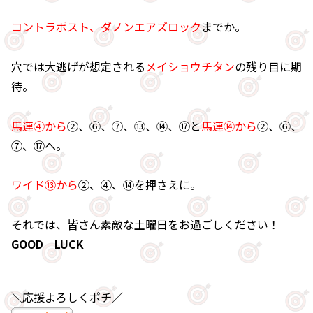
コントラポスト、ダノンエアズロック
までか。
穴では大逃げが想定される
メイショウチタン
の残り目に期
待。
馬連④から
②、⑥、⑦、⑬、⑭、⑰と
馬連⑭から
②、⑥、
⑦、⑰へ。
ワイド⑬から
②、④、⑭を押さえに。
それでは、皆さん素敵な土曜日をお過ごしください！
GOOD LUCK
＼応援よろしくポチ／