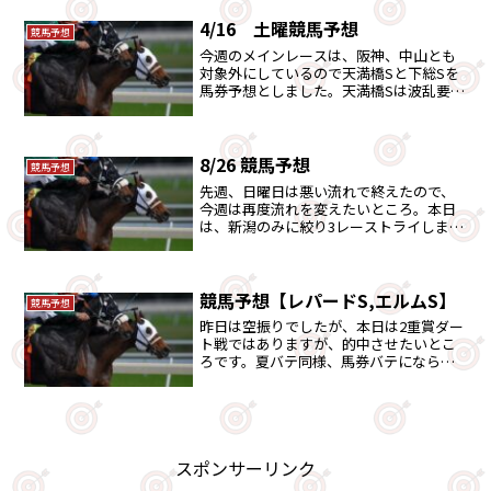
4/16 土曜競馬予想
競馬予想
今週のメインレースは、阪神、中山とも
対象外にしているので天満橋Sと下総Sを
馬券予想としました。天満橋Sは波乱要素
が高い気がします。
8/26 競馬予想
競馬予想
先週、日曜日は悪い流れで終えたので、
今週は再度流れを変えたいところ。本日
は、新潟のみに絞り3レーストライしま
す。
競馬予想【レパードS,エルムS】
競馬予想
昨日は空振りでしたが、本日は2重賞ダー
ト戦ではありますが、的中させたいとこ
ろです。夏バテ同様、馬券バテにならな
いようにと思いますが・・。
スポンサーリンク