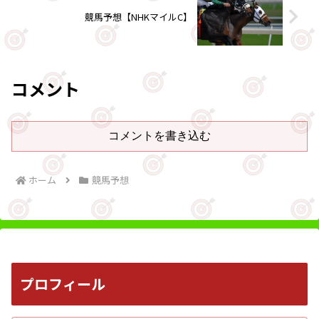
競馬予想【NHKマイルC】
コメント
コメントを書き込む
ホーム
競馬予想
プロフィール