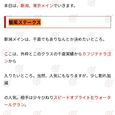
本日は、
新潟、東京メイン
でいきます。
駿風ステークス
新潟メインは、千直でもありなんとか決めたいところ。
ここは、外枠とこのクラスの千直実績から
カフジテドラゴ
ン
から
入りたいところ。当然、人気にもなりますが、少し割れ加
減
の人気。相手は少々ひねり
スピードオブライト
と
ウォータ
ールグラン
。