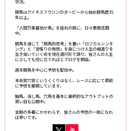
状況。
競馬はアイネスフウジンのダービーから始め競馬歴35
年以上。
「人間万事塞翁が馬」を座右の銘に、日々悪戦苦闘
中。
競馬を通じて「競馬的思考」を養い「ロジカルシンキ
ング」と「逆張りの発想」を身につけ人生の綱渡りを
生き抜いていく術を現在進行形で語り、皆さんの人生
に少しでも役に立てればとブログを開設。
週末競馬を中心に予想を配信中。
本命党穴党というくくりはなく、レースに応じて柔軟
に予想を展開しています。
軸馬、消し馬、穴馬を基本に最終的なアウトプットの
買い目も公開中。
金額の多寡にかかわらず、皆さんの予想の一助になれ
ば幸いです。