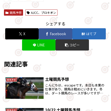
競馬予想
AJCC、プロキオン
シェアする
X
Facebook
はてブ
LINE
コピー
関連記事
土曜競馬予想
競馬予想
こんにちは、escapeです。本日も本業の
仕事があり、競馬は軽めにいきます。冬
は、ダート競馬のレースが多いですが本
日は、ダートレース2レースでいきます。
中山10R2勝クラスのレースですが、前走
大敗はしたもののこのクラスでは力は1枚
上のはずで...
10/22 土曜競馬予想
競馬予想