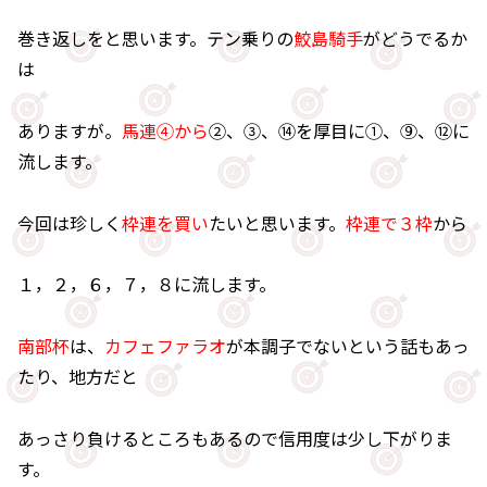
巻き返しをと思います。テン乗りの
鮫島騎手
がどうでるか
は
ありますが。
馬連④から
②、③、⑭を厚目に①、⑨、⑫に
流します。
今回は珍しく
枠連を買い
たいと思います。
枠連で３枠
から
１，２，６，７，８に流します。
南部杯
は、
カフェファラオ
が本調子でないという話もあっ
たり、地方だと
あっさり負けるところもあるので信用度は少し下がりま
す。