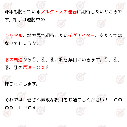
昨年も勝っている
アルクトスの連覇
に期待したいところで
す。相手は連勝中の
シャマル
、地方馬で期待したい
イグナイター
、あたりでは
ないでしょうか。
⑨の馬連
から①、④、⑥、⑭を厚目にいきます。①、④、
⑥、⑭の
馬連ＢＯＸ
を
押さえにします。
それでは、皆さん素敵な祝日をお過ごしください！
ＧＯ
ＯＤ ＬＵＣＫ