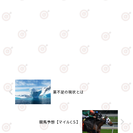
薬不足の現状とは
競馬予想【マイルCＳ】