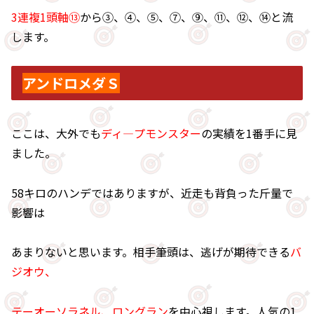
3連複1頭軸⑬
から③、④、⑤、⑦、⑨、⑪、⑫、⑭と流
します。
アンドロメダＳ
ここは、大外でも
ディ―プモンスター
の実績を1番手に見
ました。
58キロのハンデではありますが、近走も背負った斤量で
影響は
あまりないと思います。相手筆頭は、逃げが期待できる
バ
ジオウ、
テーオーソラネル、ロングラン
を中心視します。人気の1