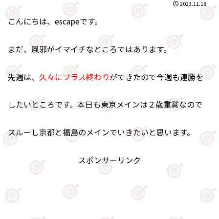
2023.11.18
こんにちは、escapeです。
まだ、風邪がイマイチなところではあります。
先週は、
久々にプラス終わり
ができたので今週も連勝を
したいところです。本日も東京メインは２歳重賞なので
スルーし京都と福島のメインでいきたいと思います。
スポンサーリンク