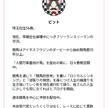
ビット
埼玉在住56歳。
現在、零細会社崩壊中につきフリーランスリーマンの
状況。
競馬はアイネスフウジンのダービーから始め競馬歴35
年以上。
「人間万事塞翁が馬」を座右の銘に、日々悪戦苦闘
中。
競馬を通じて「競馬的思考」を養い「ロジカルシンキ
ング」と「逆張りの発想」を身につけ人生の綱渡りを
生き抜いていく術を現在進行形で語り、皆さんの人生
に少しでも役に立てればとブログを開設。
週末競馬を中心に予想を配信中。
本命党穴党というくくりはなく、レースに応じて柔軟