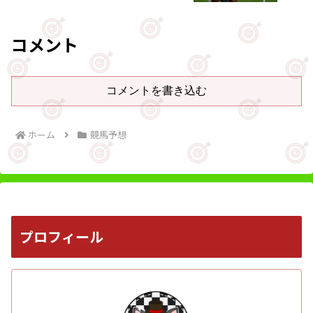
コメント
コメントを書き込む
ホーム
競馬予想
プロフィール