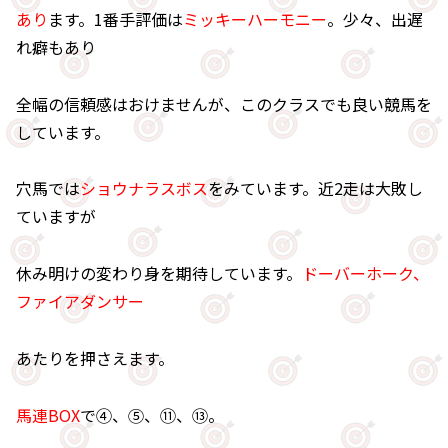
あり
ます。1番手評価は
ミッキーハーモニー
。少々、出遅
れ癖もあり
全幅の信頼感はおけませんが、このクラスでも良い競馬を
しています。
穴馬では
ショウナラスボス
をみています。近2走は大敗し
ていますが
休み明けの変わり身を期待しています。
ドーバーホーク、
ファイアダンサー
あたりを押さえます。
馬連BOX
で④、⑤、⑪、⑬。