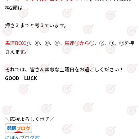
枠2頭は
押さえまでと考えています。
馬連BOX
⑦、⑧、⑩、⑯。
馬連⑯から
①、②、⑪、⑫を押
さえます。
それでは、皆さん素敵な土曜日をお過ごしください！
GOOD LUCK
＼応援よろしくポチ／
にほんブログ村