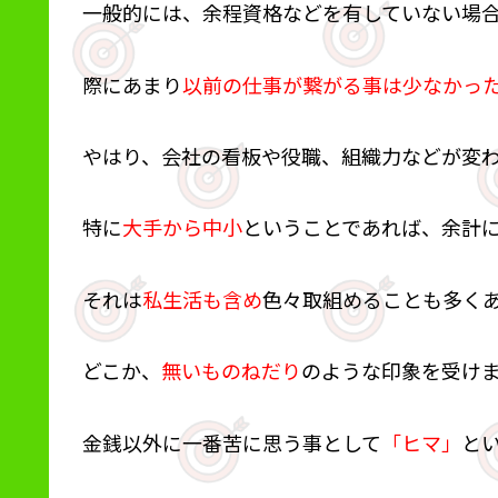
一般的には、余程資格などを有していない場
際にあまり
以前の仕事が繋がる事は少なかっ
やはり、会社の看板や役職、組織力などが変
特に
大手から中小
ということであれば、余計
それは
私生活も含め
色々取組めることも多く
どこか、
無いものねだり
のような印象を受け
金銭以外に一番苦に思う事として
「ヒマ」
と