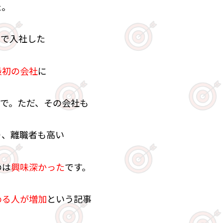
た。
卒で入社した
最初の会社
に
で。ただ、その会社も
り、離職者も高い
のは
興味深かった
です。
める人が増加
という記事