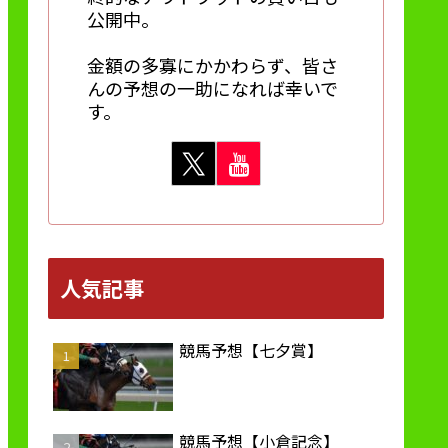
公開中。
金額の多寡にかかわらず、皆さ
んの予想の一助になれば幸いで
す。
人気記事
競馬予想【七夕賞】
競馬予想【小倉記念】