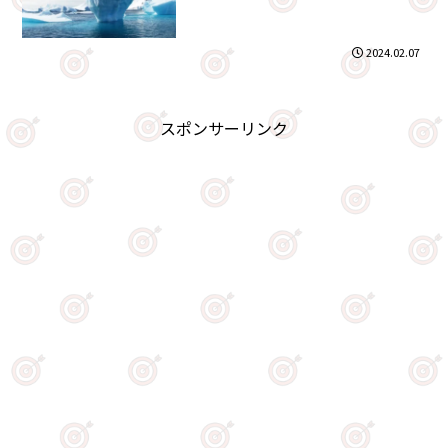
2024.02.07
スポンサーリンク