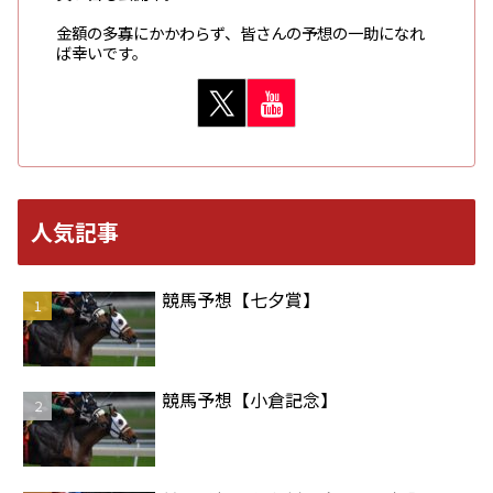
金額の多寡にかかわらず、皆さんの予想の一助になれ
ば幸いです。
人気記事
競馬予想【七夕賞】
競馬予想【小倉記念】