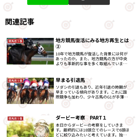
関連記事
地方競馬復活にみる地方再生とは
競馬思う事
②
10年で地方競馬が復活した背景には何が
あったのか。また、地方競馬の方が中央
よりも革新的な事を多く取組んでいまし
た。斜陽産業と諦める前に、もう一工夫
で事態が好転するかもしれません。
早まる引退馬
競馬思う事
ソダシの引退もあり、近年引退の時期が
早まっている傾向があります。これに国
際競争も加わり、少々古馬のG1が手薄に
なってきている懸念があります。その辺
を考えました。
ダービー考察 PART１
競馬思う事
本日からダービーの考察をしていきま
す。最終的には18頭立てのレースで6頭ほ
どに絞り込みたいと考えています。独自