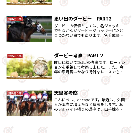
の消去法で、候補を絞っていきたいと思
います。
思い出のダービー PART2
競馬思う事
ダービーの価値としては、名ジョッキー
でもなかなかダービージョッキーにたど
りつかない事でもあります。名手武豊で
さえ12年を要し最初のダービー馬のスペ
シャルウィーク。思い出深いダービーで
す。
ダービー考察 PART２
競馬思う事
昨日に続いて2回目の考察です。ローテシ
ョンを重視して考察しました。また、今
年の皐月賞はかなり特殊なレースでもあ
りました。その辺をふまえ、今年のダー
ビー馬候補を考察しています。
天皇賞考察
競馬思う事
こんにちは、escapeです。最近は、外国
人が本当に増えたなと痛感をします。私
のアルバイト帰りの帰宅は、山手線を使
います。すると、結構な数の外国人が見
た目わかります。そして、これに少し見
た目ではわかりにくい中国系や韓国系を
いれればかなりの数...