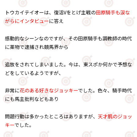
トウカイテイオーは、復活Vをとげ主戦の
田原騎手も涙な
がらにインタビュー
に答え
感動的なシーンなのですが、その田原騎手も調教師の時代
に薬物で逮捕され競馬界から
追放をされてしまいました。今は、東スポか何かで予想な
どをしているようですが、
非常に
花のある好きなジョッキー
でした。色々、騎手時代
にも馬主批判などもあり
問題行動は多かったところはありますが、
天才肌のジョッ
キー
でした。