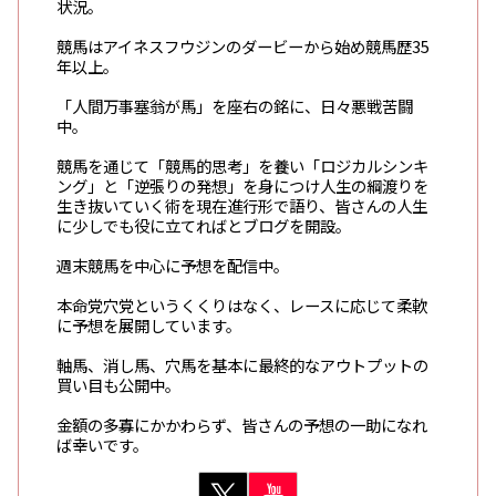
状況。
競馬はアイネスフウジンのダービーから始め競馬歴35
年以上。
「人間万事塞翁が馬」を座右の銘に、日々悪戦苦闘
中。
競馬を通じて「競馬的思考」を養い「ロジカルシンキ
ング」と「逆張りの発想」を身につけ人生の綱渡りを
生き抜いていく術を現在進行形で語り、皆さんの人生
に少しでも役に立てればとブログを開設。
週末競馬を中心に予想を配信中。
本命党穴党というくくりはなく、レースに応じて柔軟
に予想を展開しています。
軸馬、消し馬、穴馬を基本に最終的なアウトプットの
買い目も公開中。
金額の多寡にかかわらず、皆さんの予想の一助になれ
ば幸いです。