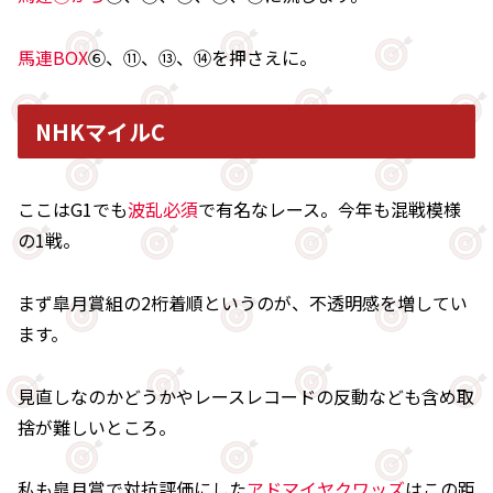
馬連BOX
⑥、⑪、⑬、⑭を押さえに。
NHKマイルC
ここはG1でも
波乱必須
で有名なレース。今年も混戦模様
の1戦。
まず皐月賞組の2桁着順というのが、不透明感を増してい
ます。
見直しなのかどうかやレースレコードの反動なども含め取
捨が難しいところ。
私も皐月賞で対抗評価にした
アドマイヤクワッズ
はこの距