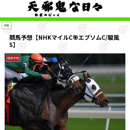
PR
競馬予想【NHKマイルC🎯エプソムC/駿風
S】
競馬予想