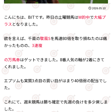
2026.05.10
こんにちは、BITです。昨日の土曜競馬は
W的中
で
大幅プ
ラス
となりました。
欲を言えば、千直の
駿風S
を馬連80倍を取り損ねたのは痛
かったものの、
3連複
の万馬券
はゲットできました。8番人気の軸が2着にきて
くれました。
エプソムも実質3点目の買い目がはまり40倍弱の配当でし
た。
これにて、週末競馬は勝ち確定で先週の負けを多少戻しま
した。