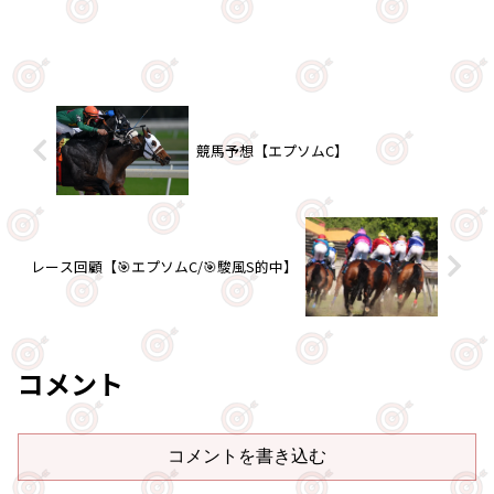
競馬予想【エプソムC】
レース回顧【🎯エプソムC/🎯駿風S的中】
コメント
コメントを書き込む