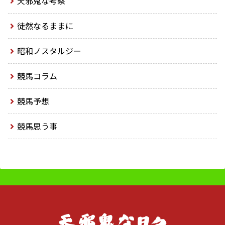
天邪鬼な考察
徒然なるままに
昭和ノスタルジー
競馬コラム
競馬予想
競馬思う事