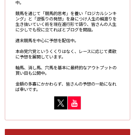
中。
競馬を通じて「競馬的思考」を養い「ロジカルシンキ
ング」と「逆張りの発想」を身につけ人生の綱渡りを
生き抜いていく術を現在進行形で語り、皆さんの人生
に少しでも役に立てればとブログを開設。
週末競馬を中心に予想を配信中。
本命党穴党というくくりはなく、レースに応じて柔軟
に予想を展開しています。
軸馬、消し馬、穴馬を基本に最終的なアウトプットの
買い目も公開中。
金額の多寡にかかわらず、皆さんの予想の一助になれ
ば幸いです。