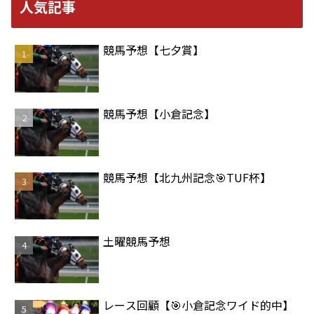
人気記事
競馬予想【七夕賞】
競馬予想【小倉記念】
競馬予想【北九州記念🎯TUF杯】
土曜競馬予想
レース回顧【🎯小倉記念ワイド的中】