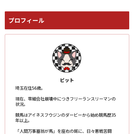
プロフィール
ビット
埼玉在住56歳。
現在、零細会社崩壊中につきフリーランスリーマンの
状況。
競馬はアイネスフウジンのダービーから始め競馬歴35
年以上。
「人間万事塞翁が馬」を座右の銘に、日々悪戦苦闘