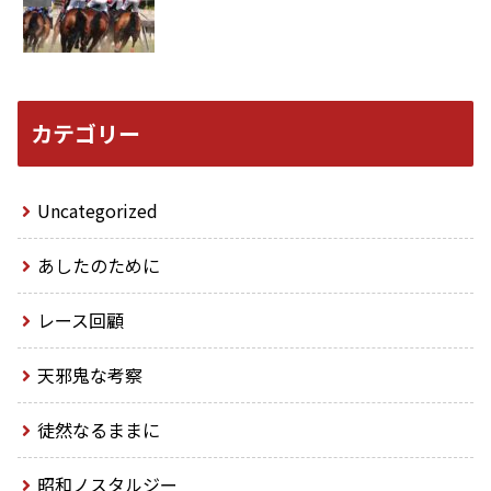
カテゴリー
Uncategorized
あしたのために
レース回顧
天邪鬼な考察
徒然なるままに
昭和ノスタルジー