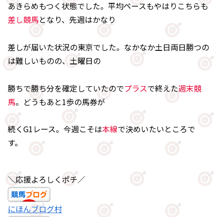
あきらめもつく状態でした。平均ペースもやはりこちらも
差し競馬
となり、先週はかなり
差しが届いた状況の東京でした。なかなか土日両日勝つの
は難しいものの、土曜日の
勝ちで勝ち分を確定していたので
プラス
で終えた
週末競
馬
。どうもあと1歩の馬券が
続くG1レース。今週こそは
本線
で決めいたいところで
す。
＼応援よろしくポチ／
にほんブログ村