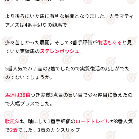
より後ろにいた馬に有利な展開となりました。カラマティ
アノスは4番手辺りの競馬で
少々苦しかった展開。そして3番手評価が
復活もある
と見
ていた実績馬の
ステレンボッシュ
。
5番人気でハナ差の2着でしたので実質復活の兆しがでた
のでないでしょうか。
馬連は38倍
つき実質3点目の買い目で少々厚目に買えたの
で大幅プラスでした。
駿風S
は、軸にした1番手評価の
ロードトレイル
が8番人気
で
2着
でした。3着のカウスリップ