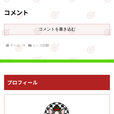
コメント
コメントを書き込む
ホーム
レース回顧
プロフィール