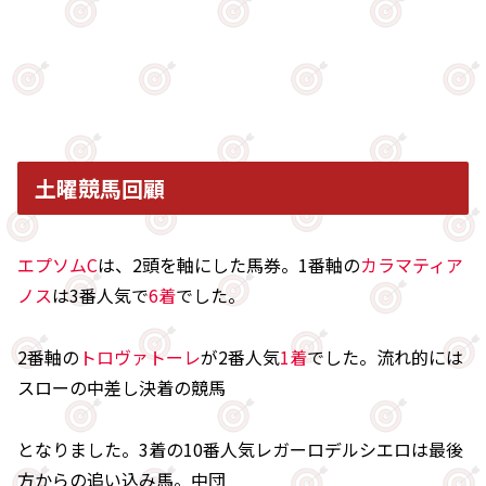
土曜競馬回顧
エプソムC
は、2頭を軸にした馬券。1番軸の
カラマティア
ノス
は3番人気で
6着
でした。
2番軸の
トロヴァトーレ
が2番人気
1着
でした。流れ的には
スローの中差し決着の競馬
となりました。3着の10番人気レガーロデルシエロは最後
方からの追い込み馬。中団