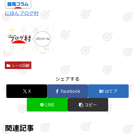
にほんブログ村
レース回顧
シェアする
X
Facebook
はてブ
LINE
コピー
関連記事