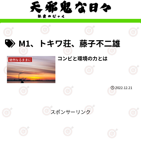
M1、トキワ荘、藤子不二雄
コンビと環境の力とは
徒然なるままに
2022.12.21
スポンサーリンク