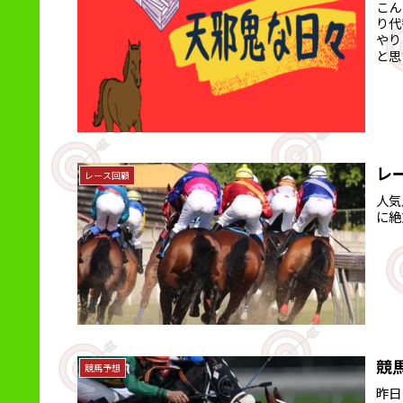
こん
り代
やり
と思
レ
レース回顧
人気
に絶
競
競馬予想
昨日