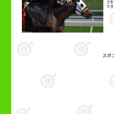
さを
でき
スポ