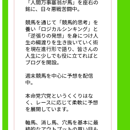
「人間万事塞翁が馬」を座右の
銘に、日々悪戦苦闘中。
競馬を通じて「競馬的思考」を
養い「ロジカルシンキング」と
「逆張りの発想」を身につけ人
生の綱渡りを生き抜いていく術
を現在進行形で語り、皆さんの
人生に少しでも役に立てればと
ブログを開設。
週末競馬を中心に予想を配信
中。
本命党穴党というくくりはな
く、レースに応じて柔軟に予想
を展開しています。
軸馬、消し馬、穴馬を基本に最
終的なアウトプットの買い目も