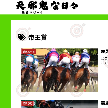
帝王賞
競
競馬思う事
どこ
して
競
競馬予想