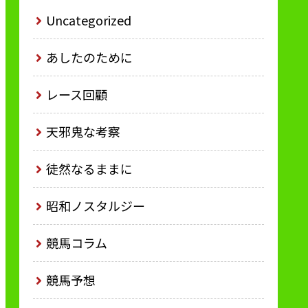
Uncategorized
あしたのために
レース回顧
天邪鬼な考察
徒然なるままに
昭和ノスタルジー
競馬コラム
競馬予想