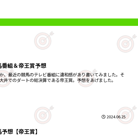
馬番組＆帝王賞予想
か、最近の競馬のテレビ番組に違和感があり書いてみました。そ
大井でのダートの総決算である帝王賞。予想をあげました。
2024.06.25
馬予想【帝王賞】