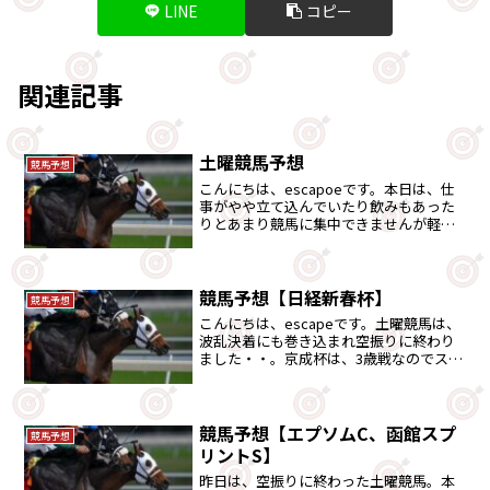
LINE
コピー
関連記事
土曜競馬予想
競馬予想
こんにちは、escapoeです。本日は、仕
事がやや立て込んでいたり飲みもあった
りとあまり競馬に集中できませんが軽く
土曜競馬いきます。3歳重賞のクイーンC
はスルーして、小倉、京都メインでいき
ます。下関S短距離、フルゲートの３勝ク
ラスで正直どの...
競馬予想【日経新春杯】
競馬予想
こんにちは、escapeです。土曜競馬は、
波乱決着にも巻き込まれ空振りに終わり
ました・・。京成杯は、3歳戦なのでスル
ーし本日は日経新春杯に一戦入魂でいき
ます。日経新春杯例年、菊花賞組が好走
しているこのレース。今年も3頭の出走が
あります。そし...
競馬予想【エプソムC、函館スプ
競馬予想
リントS】
昨日は、空振りに終わった土曜競馬。本