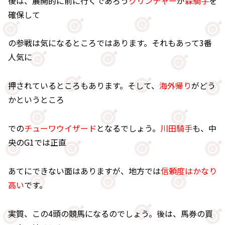
後は、展開的に前に行くであろう
クリンチャー
が
森騎手
を
確保して
の参戦は気になるところではあります。それもあって3番
人気に
押されているところもあります。そして、
海外帰り
がどう
かというところ
での
チューワウイザード
となるでしょう。
川田騎手
も、中
央のG1では正直
あてにできない面はありますが、地方では
信頼度はかなり
高い
です。
実質、この4頭の競馬になるのでしょう。後は、馬券の買