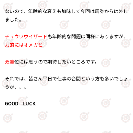
ないので、年齢的な衰えも加味して今回は馬券からは外し
ました。
チュウワウイザード
も年齢的な問題は同様にありますが、
力的にはオメガと
双璧
位には思うので期待したいところです。
それでは、皆さん平日で仕事の合間という方も多いでしょ
うが、、。
GOOD LUCK