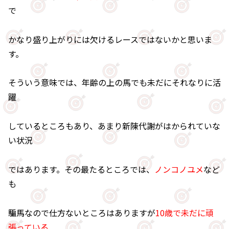
で
かなり盛り上がりには欠けるレースではないかと思いま
す。
そういう意味では、年齢の上の馬でも未だにそれなりに活
躍
しているところもあり、あまり新陳代謝がはかられていな
い状況
ではあります。その最たるところでは、
ノンコノユメ
など
も
騙馬なので仕方ないところはありますが
10歳で未だに頑
張っている