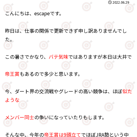
2022.06.29
こんにちは、escapeです。
昨日は、仕事の関係で更新できず申し訳ありませんでし
た。
この暑さでかなり、
バテ気味
ではありますが本日は大井で
帝王賞
もあるので多少と思います。
今、ダート界の交流戦やグレードの高い競争は、ほぼ
似た
ような
メンバー同士
の争いになっていたりもします。
そんな中、今年の
帝王賞は9頭立て
でほぼJRA勢という中