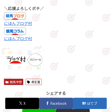
＼応援よろしくポチ／
にほんブログ村
にほんブログ村
競馬予想
帝王賞
シェアする
X
Facebook
はてブ