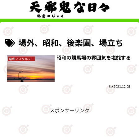
場外、昭和、後楽園、場立ち
昭和の競馬場の雰囲気を堪能する
昭和ノスタルジー
2021.12.03
スポンサーリンク