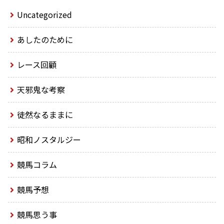
Uncategorized
あしたのために
レース回顧
天邪鬼な考察
徒然なるままに
昭和ノスタルジー
競馬コラム
競馬予想
競馬思う事