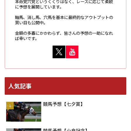
本命党穴党というくくりはなく、レースに応じて柔軟
に予想を展開しています。
軸馬、消し馬、穴馬を基本に最終的なアウトプットの
買い目も公開中。
金額の多寡にかかわらず、皆さんの予想の一助になれ
ば幸いです。
人気記事
競馬予想【七夕賞】
競馬予想【小倉記念】