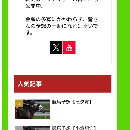
公開中。
金額の多寡にかかわらず、皆さ
んの予想の一助になれば幸いで
す。
人気記事
競馬予想【七夕賞】
競馬予想【小倉記念】