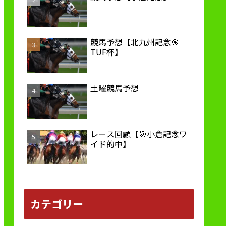
競馬予想【北九州記念🎯
TUF杯】
土曜競馬予想
レース回顧【🎯小倉記念ワ
イド的中】
カテゴリー