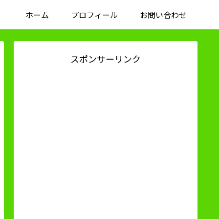
ホーム
プロフィール
お問い合わせ
スポンサーリンク