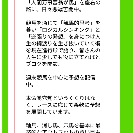
「人間万事塞翁が馬」を座右の
銘に、日々悪戦苦闘中。
競馬を通じて「競馬的思考」を
養い「ロジカルシンキング」と
「逆張りの発想」を身につけ人
生の綱渡りを生き抜いていく術
を現在進行形で語り、皆さんの
人生に少しでも役に立てればと
ブログを開設。
週末競馬を中心に予想を配信
中。
本命党穴党というくくりはな
く、レースに応じて柔軟に予想
を展開しています。
軸馬、消し馬、穴馬を基本に最
終的なアウトプットの買い目も