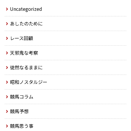
Uncategorized
あしたのために
レース回顧
天邪鬼な考察
徒然なるままに
昭和ノスタルジー
競馬コラム
競馬予想
競馬思う事