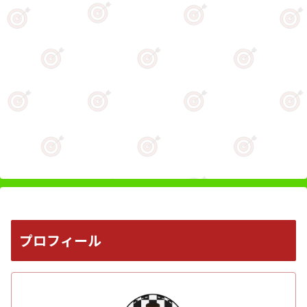
プロフィール