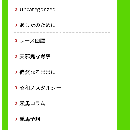
Uncategorized
あしたのために
レース回顧
天邪鬼な考察
徒然なるままに
昭和ノスタルジー
競馬コラム
競馬予想