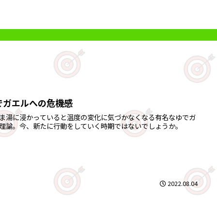
でガエルへの危機感
ま湯に浸かっていると温度の変化に気づかなくなる有名なゆでガ
理論。今、新たに行動をしていく時期ではないでしょうか。
2022.08.04