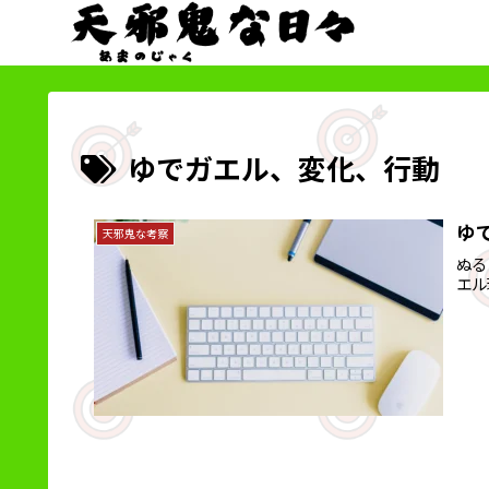
ゆでガエル、変化、行動
ゆ
天邪鬼な考察
ぬる
エル