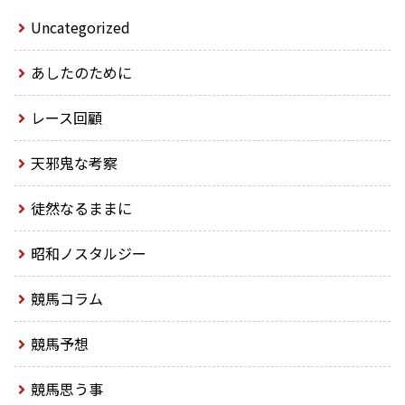
Uncategorized
あしたのために
レース回顧
天邪鬼な考察
徒然なるままに
昭和ノスタルジー
競馬コラム
競馬予想
競馬思う事