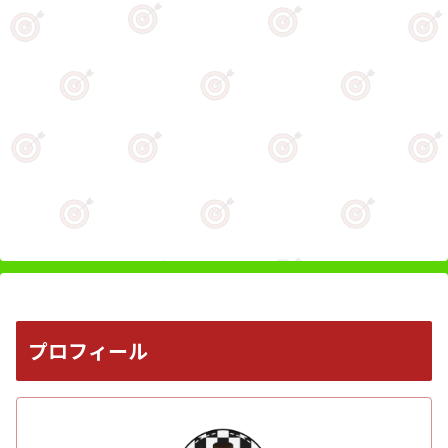
プロフィール