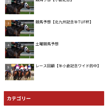
競馬予想【北九州記念🎯TUF杯】
土曜競馬予想
レース回顧【🎯小倉記念ワイド的中】
カテゴリー