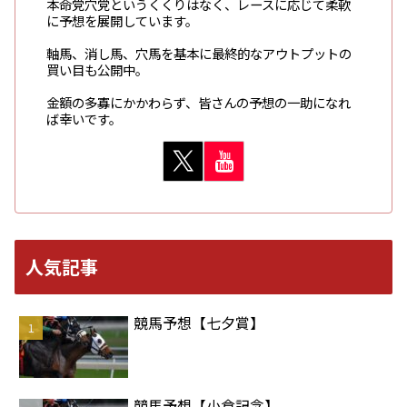
本命党穴党というくくりはなく、レースに応じて柔軟
に予想を展開しています。
軸馬、消し馬、穴馬を基本に最終的なアウトプットの
買い目も公開中。
金額の多寡にかかわらず、皆さんの予想の一助になれ
ば幸いです。
人気記事
競馬予想【七夕賞】
競馬予想【小倉記念】