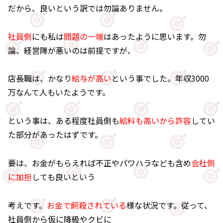
だから、良いという訳では勿論ありません。
社員側
にも私は
問題の一端
はあったように思います。勿
論、経営陣が悪いのは前提ですが、
店長職は、かなり
給与が高い
という事でした。年収3000
万なんて人もいたようです。
という事は、ある程度社員側も
給料も高いから許容
してい
た部分があったはずです。
要は、お金がもらえれば不正やパワハラなども含め
会社側
に加担
しても良いという
考えです。
お金で飼殺されている
様な状況です。従って、
社員側から仮に降級やクビに