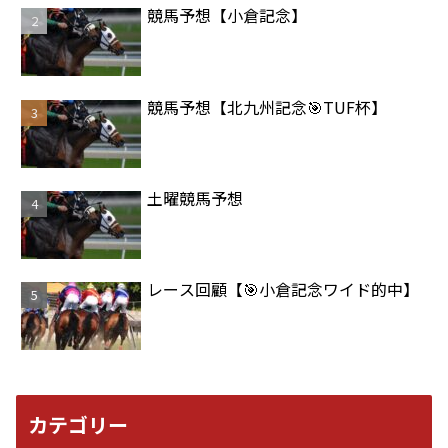
競馬予想【小倉記念】
競馬予想【北九州記念🎯TUF杯】
土曜競馬予想
レース回顧【🎯小倉記念ワイド的中】
カテゴリー