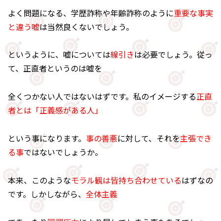
よく問題になる、学歴詐称や年齢詐称のように
重要な事実
と違う嘘
は当然良くないでしょう。
というように、嘘については
線引き
は必要でしょう。従っ
て、正直者というのは嘘を
全くつかない人ではないはずです。私のイメージする
正直
者とは「正義感がある人」
という事になります。
事の善悪
に対して、それを
主張でき
る事
ではないでしょうか。
本来、このような
モラル観は皆持ち合わせている
はずなの
です。しかしながら、
全体主義