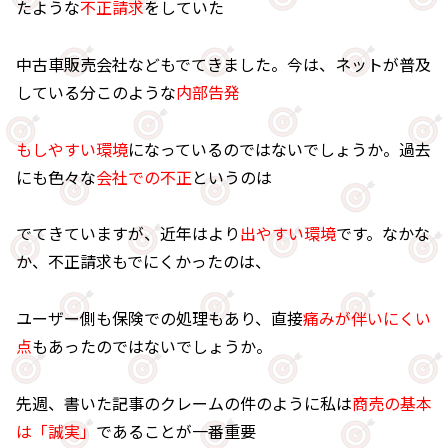
たような
不正請求
をしていた
中古車販売会社などもでてきました。今は、ネットが普及
している分このような
内部告発
もしやすい環境
になっているのではないでしょうか。過去
にも色々な
会社での不正
というのは
でてきていますが、近年はより
出やすい環境
です。なかな
か、不正請求もでにくかったのは、
ユーザー側も保険での処理もあり、直接
痛みが伴いにくい
点
もあったのではないでしょうか。
先週、書いた記事のクレームの件のように私は
商売の基本
は「誠実」
であることが一番重要