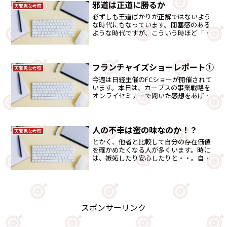
邪道は正道に勝るか
天邪鬼な考察
必ずしも王道ばかりが正解ではないよう
な時代にもなっています。閉塞感のある
ような時代ですが、こういう時ほど「邪
道」な精神は持ち合わせる事は必要では
ないでしょうか。
フランチャイズショーレポート①
天邪鬼な考察
今週は日経主催のFCショーが開催されて
います。本日は、カーブスの事業戦略を
オンライセミナーで聞いた感想をあげま
した。非常にビジネスの勉強になる点が
隠されています。
人の不幸は蜜の味なのか！？
天邪鬼な考察
とかく、他者と比較して自分の存在価値
を確かめたくなる人が多くいます。時に
は、嫉妬したり安心したりと・・。自己
判断基準を養っていきましょう。それに
は「競馬」が最適です。
スポンサーリンク