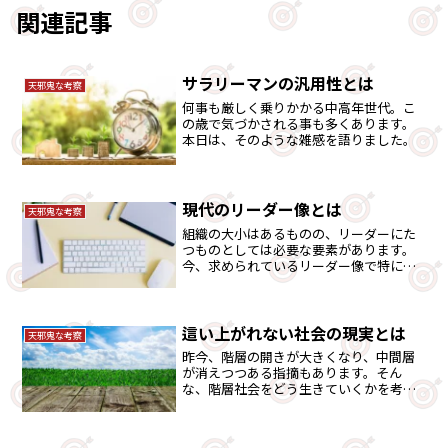
関連記事
サラリーマンの汎用性とは
天邪鬼な考察
何事も厳しく乗りかかる中高年世代。こ
の歳で気づかされる事も多くあります。
本日は、そのような雑感を語りました。
現代のリーダー像とは
天邪鬼な考察
組織の大小はあるものの、リーダーにた
つものとしては必要な要素があります。
今、求められているリーダー像で特に必
要な2つの要素があると私は考えていま
す。
這い上がれない社会の現実とは
天邪鬼な考察
昨今、階層の開きが大きくなり、中間層
が消えつつある指摘もあります。そん
な、階層社会をどう生きていくかを考え
てみました。