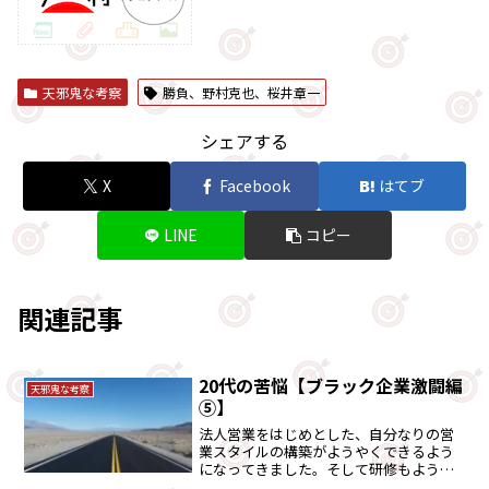
天邪鬼な考察
勝負、野村克也、桜井章一
シェアする
X
Facebook
はてブ
LINE
コピー
関連記事
20代の苦悩【ブラック企業激闘編
天邪鬼な考察
⑤】
法人営業をはじめとした、自分なりの営
業スタイルの構築がようやくできるよう
になってきました。そして研修もようや
く卒業の段階となり、ブラック研修所も