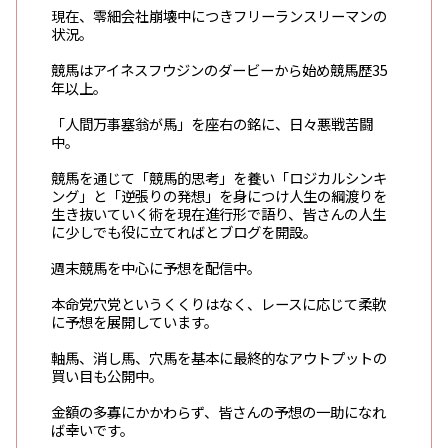
現在、零細会社崩壊中につきフリーランスリーマンの
状況。
競馬はアイネスフウジンのダービーから始め競馬歴35
年以上。
「人間万事塞翁が馬」を座右の銘に、日々悪戦苦闘
中。
競馬を通じて「競馬的思考」を養い「ロジカルシンキ
ング」と「逆張りの発想」を身につけ人生の綱渡りを
生き抜いていく術を現在進行形で語り、皆さんの人生
に少しでも役に立てればとブログを開設。
週末競馬を中心に予想を配信中。
本命党穴党というくくりはなく、レースに応じて柔軟
に予想を展開しています。
軸馬、消し馬、穴馬を基本に最終的なアウトプットの
買い目も公開中。
金額の多寡にかかわらず、皆さんの予想の一助になれ
ば幸いです。