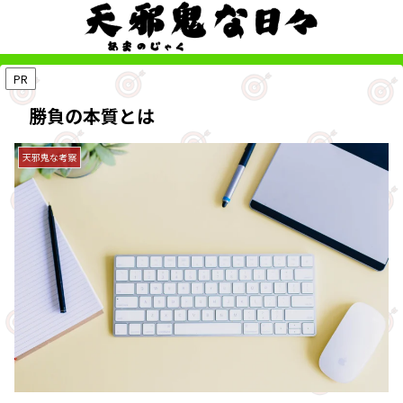
PR
勝負の本質とは
天邪鬼な考察