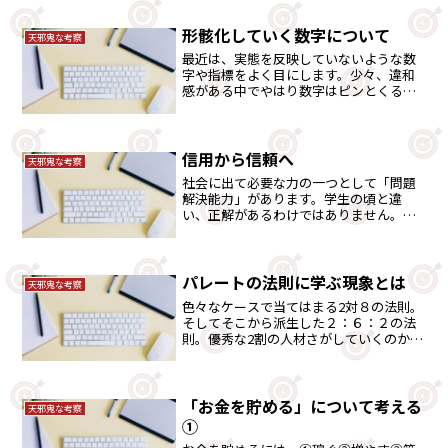
去れる日がきましたが・・・
形骸化していく数字について
天邪鬼な考察
最近は、実態を反映していないような数
字や指標をよく目にします。少々、違和
感がある中でやはり数字はピンとくるも
のでないと思います。その辺を語りまし
た。
信用から信頼へ
天邪鬼な考察
社会に出て必要な力の一つとして「問題
解決能力」があります。学生の頃と違
い、正解があるわけではありません。相
談事にのっていると、解決能力が養われ
ていきます。
パレートの法則に学ぶ現象とは
天邪鬼な考察
色々なケースで当てはまる2対８の法則。
そしてそこから派生した２：６：２の法
則。優秀な2割の人材さがしていくのか、
「人財」に変えていくのは経営者の教育
によるところが大きい。
「お金を貯める」について考える
天邪鬼な考察
①