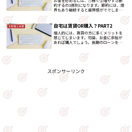
お金を貯めるには、①稼ぐ②増やす③節
約するの3原則になります。節約には、限
界もあり継続すると疲弊感がででしまい
ます。節約より稼ぐに力点をおくべきで
しょう。
自宅は賃貸OR購入？PART2
天邪鬼な考察
個人的には、賃貸の方に多くメリットを
感じてしまいます。勿論、お金に余裕が
あれば購入でしょう。長期のローンをす
ること事態に大きなデメリットを感じま
す。前回の続編になります。
スポンサーリンク