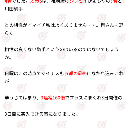
4着
でした。
太秦S
は、確勝級の
ジンセイ
がよもやの
3着
と
川田騎手
との相性がイマイチ私はよくありません・・。皆さんも恐
らく
相性の良くない騎手というのはいるのではないでしょう
か。
日曜はこの時点でマイナスも
京都の最終
になだれ込みこれ
が
辛うじてはまり、
3連複160倍
でプラスにまくれ3日開催の
3日目に突入できる事になりました。