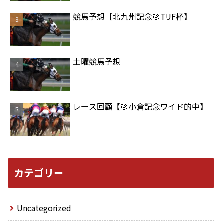
競馬予想【北九州記念🎯TUF杯】
土曜競馬予想
レース回顧【🎯小倉記念ワイド的中】
カテゴリー
Uncategorized