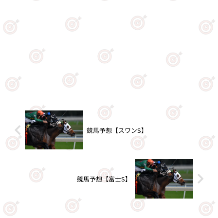
競馬予想【スワンS】
競馬予想【富士S】