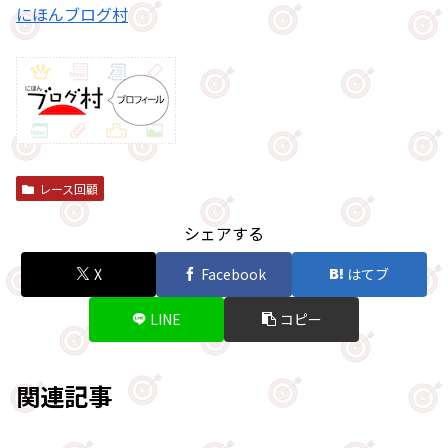
にほんブログ村
レース回顧
シェアする
X
Facebook
はてブ
LINE
コピー
関連記事