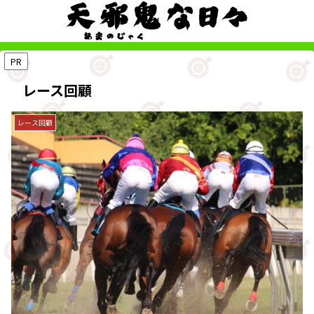
PR
レース回顧
レース回顧