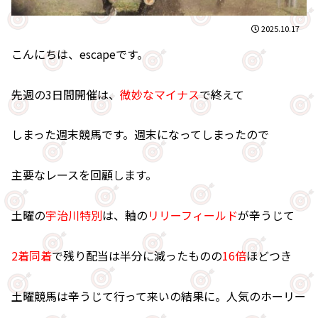
2025.10.17
こんにちは、escapeです。
先週の3日間開催は、
微妙なマイナス
で終えて
しまった週末競馬です。週末になってしまったので
主要なレースを回顧します。
土曜の
宇治川特別
は、軸の
リリーフィールド
が辛うじて
2着同着
で残り配当は半分に減ったものの
16倍
ほどつき
土曜競馬は辛うじて行って来いの結果に。人気のホーリー