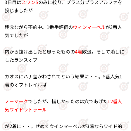
3日目は
スワンS
のみに絞り、プラス分プラスアルファを
投じましたが
残念ながら不的中。1番手評価の
ウィンマーベル
が3番人
気でしたが
内から抜け出したと思ったものの
4着
敗退。そして消しに
したランスオブ
カオスにハナ差かわされてという結果に・・。5番人気1
着のオフトレイルは
ノーマーク
でしたが、惜しかったのは穴であげた
12番人
気ワイドラトゥール
が2着に・・。せめてウインマーベルが3着ならワイド的