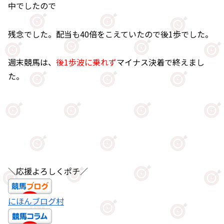
中でしたので
残念でした。配当も40倍をこえていたので後1歩でした。
週末競馬は、
後1歩波に乗れず
マイナス決着で終えまし
た。
＼応援よろしくポチ／
にほんブログ村