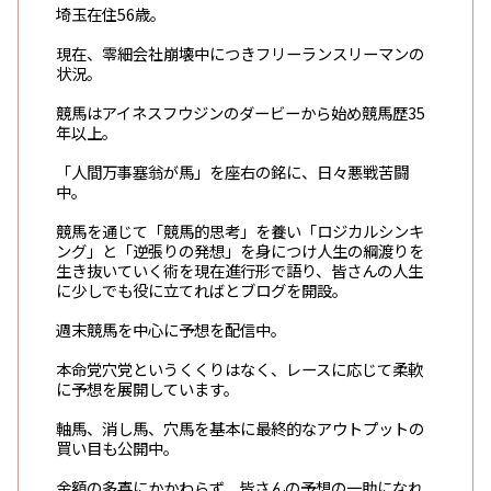
埼玉在住56歳。
現在、零細会社崩壊中につきフリーランスリーマンの
状況。
競馬はアイネスフウジンのダービーから始め競馬歴35
年以上。
「人間万事塞翁が馬」を座右の銘に、日々悪戦苦闘
中。
競馬を通じて「競馬的思考」を養い「ロジカルシンキ
ング」と「逆張りの発想」を身につけ人生の綱渡りを
生き抜いていく術を現在進行形で語り、皆さんの人生
に少しでも役に立てればとブログを開設。
週末競馬を中心に予想を配信中。
本命党穴党というくくりはなく、レースに応じて柔軟
に予想を展開しています。
軸馬、消し馬、穴馬を基本に最終的なアウトプットの
買い目も公開中。
金額の多寡にかかわらず、皆さんの予想の一助になれ