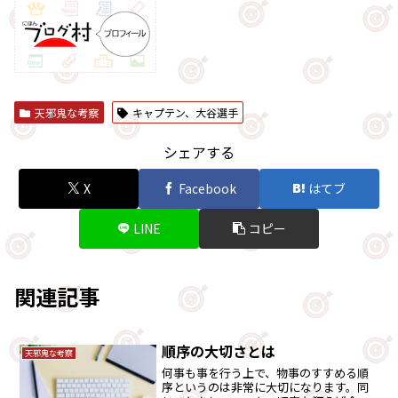
天邪鬼な考察
キャプテン、大谷選手
シェアする
X
Facebook
はてブ
LINE
コピー
関連記事
順序の大切さとは
天邪鬼な考察
何事も事を行う上で、物事のすすめる順
序というのは非常に大切になります。同