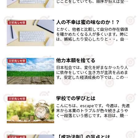
じことをしていても、順序か狂えば全く
違う結果になる事も多くあります。そこ
を考えてみました。
人の不幸は蜜の味なのか！？
天邪鬼な考察
とかく、他者と比較して自分の存在価値
を確かめたくなる人が多くいます。時に
は、嫉妬したり安心したりと・・。自己
判断基準を養っていきましょう。それに
は「競馬」が最適です。
他力本願を捨てる
天邪鬼な考察
日本社会では、変化を好まなかったり人
に依存をしていく生き方が主流を占めま
す。安定した経済成長の下では、この考
えの方が社会がスムーズに流れます。し
かし、時代は変わりました。個々人がそ
れを捨て変化をしていく時代に突入して
います。個人変革の時ではないでしょう
学校での学びとは
天邪鬼な考察
か。
こんにちは、escapeです。今週は、先週
末から本業のトラブルが色々続きようや
く一段落という感じです。本日は、競馬
ネタを少し離れ書きます。私には、子供
が2人いまして1人はすでに社会人で働い
ています。下の子は、今年大学4年生で来
年教員として社...
【成功法則】の盲点とは
天邪鬼な考察