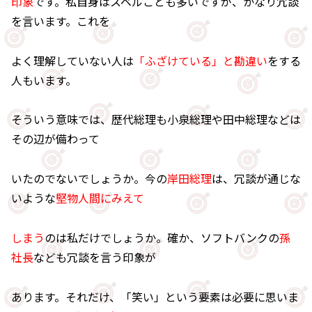
印象
です。私自身はスベルことも多いですが、かなり冗談
を言います。これを
よく理解していない人は
「ふざけている」と勘違い
をする
人もいます。
そういう意味では、歴代総理も小泉総理や田中総理などは
その辺が備わって
いたのでないでしょうか。今の
岸田総理
は、冗談が通じな
いような
堅物人間にみえて
しまう
のは私だけでしょうか。確か、ソフトバンクの
孫
社長
なども冗談を言う印象が
あります。それだけ、「笑い」という要素は必要に思いま